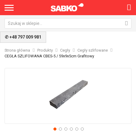
✆ +48 797 009 981
Strona główna
Produkty
Cegły
Cegły szlifowane
CEGŁA SZLIFOWANA CBES-5 / 59x9x5cm Grafitowy
Przejdź
Pr
na
na
koniec
po
galerii
ga