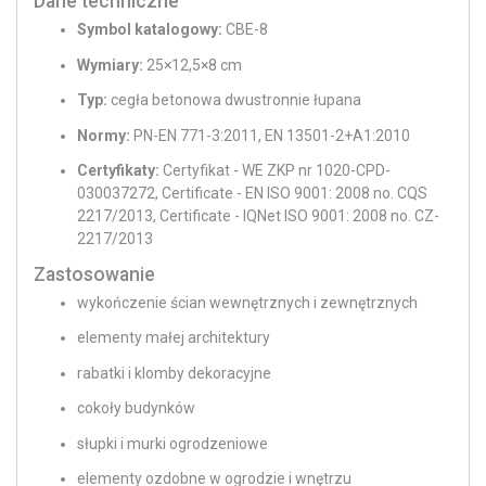
Dane techniczne
Symbol katalogowy:
CBE-8
Wymiary:
25×12,5×8 cm
Typ:
cegła betonowa dwustronnie łupana
Normy:
PN-EN 771-3:2011, EN 13501-2+A1:2010
Certyfikaty:
Certyfikat - WE ZKP nr 1020-CPD-
030037272, Certificate - EN ISO 9001: 2008 no. CQS
2217/2013, Certificate - IQNet ISO 9001: 2008 no. CZ-
2217/2013
Zastosowanie
wykończenie ścian wewnętrznych i zewnętrznych
elementy małej architektury
rabatki i klomby dekoracyjne
cokoły budynków
słupki i murki ogrodzeniowe
elementy ozdobne w ogrodzie i wnętrzu