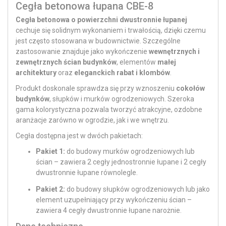
Cegła betonowa łupana CBE-8
Cegła betonowa o powierzchni dwustronnie łupanej
cechuje się solidnym wykonaniem i trwałością, dzięki czemu
jest często stosowana w budownictwie. Szczególne
zastosowanie znajduje jako wykończenie
wewnętrznych i
zewnętrznych ścian budynków
, elementów
małej
architektury
oraz
eleganckich rabat i klombów
.
Produkt doskonale sprawdza się przy wznoszeniu
cokołów
budynków
, słupków i murków ogrodzeniowych. Szeroka
gama kolorystyczna pozwala tworzyć atrakcyjne, ozdobne
aranżacje zarówno w ogrodzie, jak i we wnętrzu.
Cegła dostępna jest w dwóch pakietach:
Pakiet 1:
do budowy murków ogrodzeniowych lub
ścian – zawiera 2 cegły jednostronnie łupane i 2 cegły
dwustronnie łupane równolegle.
Pakiet 2:
do budowy słupków ogrodzeniowych lub jako
element uzupełniający przy wykończeniu ścian –
zawiera 4 cegły dwustronnie łupane narożnie.