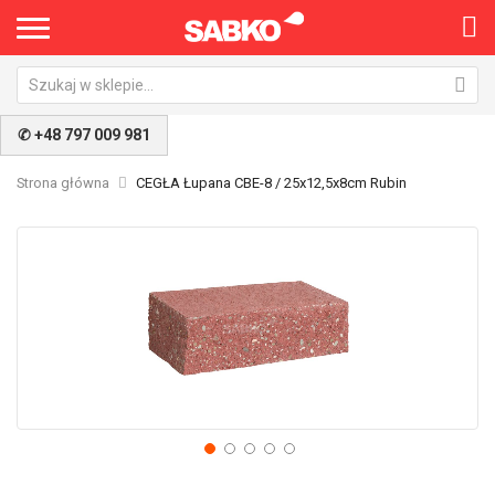
✆ +48 797 009 981
Strona główna
CEGŁA Łupana CBE-8 / 25x12,5x8cm Rubin
Przejdź
Pr
na
na
koniec
po
galerii
ga