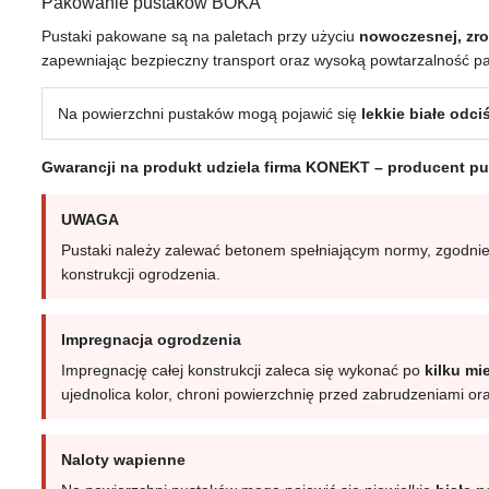
Pakowanie pustaków BOKA
Pustaki pakowane są na paletach przy użyciu
nowoczesnej, zro
zapewniając bezpieczny transport oraz wysoką powtarzalność p
Na powierzchni pustaków mogą pojawić się
lekkie białe odc
Gwarancji na produkt udziela firma KONEKT – producent p
UWAGA
Pustaki należy zalewać betonem spełniającym normy, zgodnie 
konstrukcji ogrodzenia.
Impregnacja ogrodzenia
Impregnację całej konstrukcji zaleca się wykonać po
kilku mi
ujednolica kolor, chroni powierzchnię przed zabrudzeniami 
Naloty wapienne