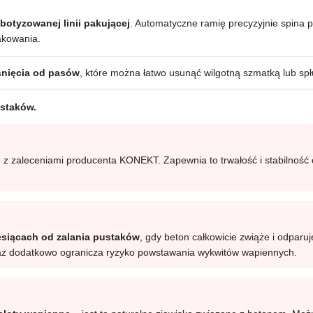
botyzowanej linii pakującej
. Automatyczne ramię precyzyjnie spina 
akowania.
iśnięcia od pasów
, które można łatwo usunąć wilgotną szmatką lub sp
ustaków.
z zaleceniami producenta KONEKT. Zapewnia to trwałość i stabilność 
esiącach od zalania pustaków
, gdy beton całkowicie zwiąże i odparu
oraz dodatkowo ogranicza ryzyko powstawania wykwitów wapiennych.