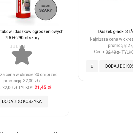
ustaków i daszków ogrodzeniowych
Daszek gładki ST
PRO+ 290ml szary
Najniższa cena w okres
Ocena:
promocją: 27,
Cena:
32,48 zł
TYLKO!
Dodaj
DODAJ DO KO
za cena w okresie 30 dni przed
do
promocją: 32,00 zł /
:
21,45 zł
32,00 zł
TYLKO!!!
Ulubionych
DODAJ DO KOSZYKA
nych