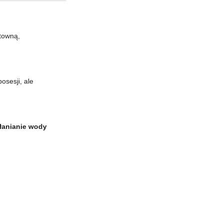
ktowną,
osesji, ale
łanianie wody