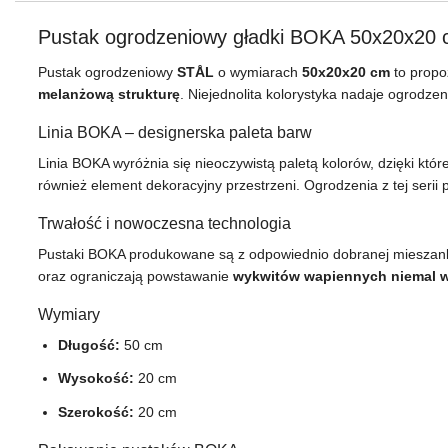
Pustak ogrodzeniowy gładki BOKA 50x20x20 
Pustak ogrodzeniowy
STÅL
o wymiarach
50x20x20 cm
to propo
melanżową strukturę
. Niejednolita kolorystyka nadaje ogrodze
Linia BOKA – designerska paleta barw
Linia BOKA wyróżnia się nieoczywistą paletą kolorów, dzięki któr
również element dekoracyjny przestrzeni. Ogrodzenia z tej serii 
Trwałość i nowoczesna technologia
Pustaki BOKA produkowane są z odpowiednio dobranej mieszank
oraz ograniczają powstawanie
wykwitów wapiennych niemal 
Wymiary
Długość:
50 cm
Wysokość:
20 cm
Szerokość:
20 cm