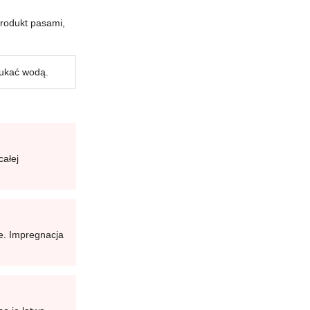
produkt pasami,
łukać wodą.
całej
je. Impregnacja