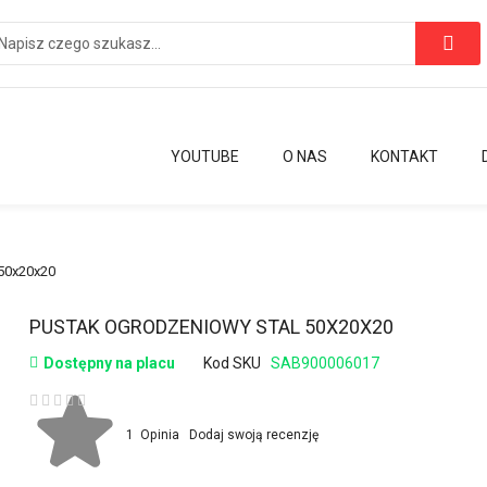
YOUTUBE
O NAS
KONTAKT
50x20x20
Przejdź
PUSTAK OGRODZENIOWY STAL 50X20X20
na
Dostępny na placu
Kod SKU
SAB900006017
początek
galerii
Ocena:
1
Opinia
Dodaj swoją recenzję