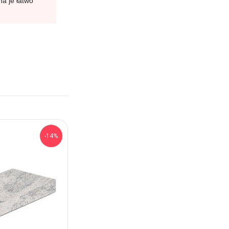
a je łatwo
-14%