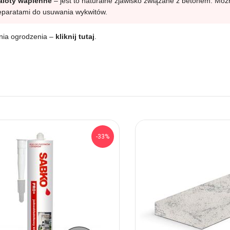
naloty wapienne
– jest to naturalne zjawisko związane z betonem. Możn
eparatami do usuwania wykwitów.
ania ogrodzenia –
kliknij tutaj
.
-33%