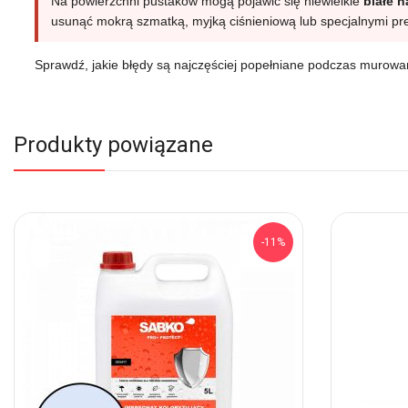
Na powierzchni pustaków mogą pojawić się niewielkie
białe 
usunąć mokrą szmatką, myjką ciśnieniową lub specjalnymi pr
Sprawdź, jakie błędy są najczęściej popełniane podczas murow
Produkty powiązane
-11%