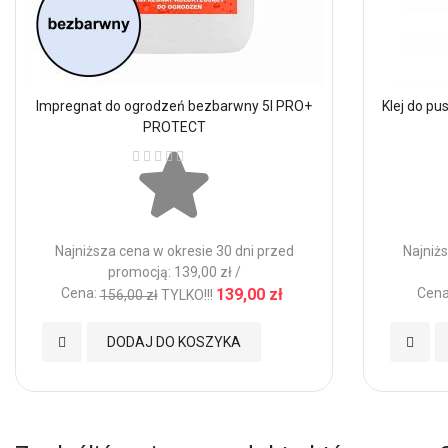
Impregnat do ogrodzeń bezbarwny 5l PRO+
Klej do p
PROTECT
Ocena:
Najniższa cena w okresie 30 dni przed
Najniżs
promocją: 139,00 zł /
Cena:
139,00 zł
Cena
156,00 zł
TYLKO!!!
Dodaj
Dodaj
DODAJ DO KOSZYKA
do
do
Ulubionych
Ulubio