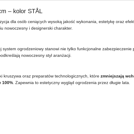
cm – kolor STÅL
zycja dla osób ceniących wysoką jakość wykonania, estetykę oraz efe
niu nowoczesny i designerski charakter.
ej system ogrodzeniowy stanowi nie tylko funkcjonalne zabezpieczenie p
podkreślają nowoczesny styl aranżacji.
i kruszywa oraz preparatów technologicznych, które
zmniejszają wch
w 100%
. Zapewnia to estetyczny wygląd ogrodzenia przez długie lata.