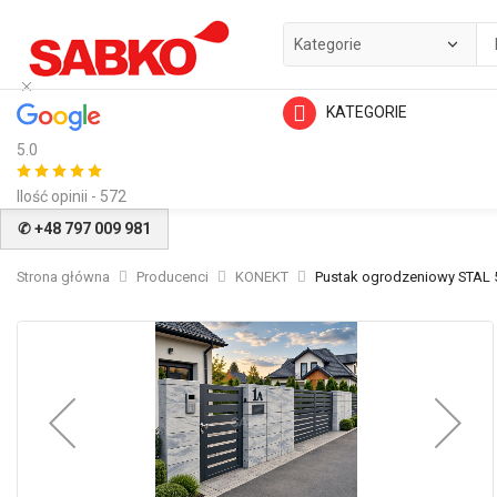
KATEGORIE
5.0
Ilość opinii - 572
✆ +48 797 009 981
Strona główna
Producenci
KONEKT
Pustak ogrodzeniowy STAL 
Przejdź
na
koniec
galerii