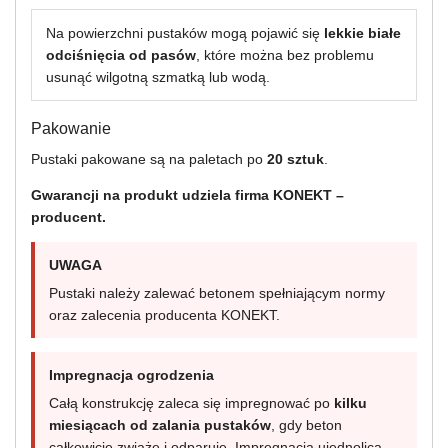
Na powierzchni pustaków mogą pojawić się
lekkie białe
odciśnięcia od pasów
, które można bez problemu
usunąć wilgotną szmatką lub wodą.
Pakowanie
Pustaki pakowane są na paletach po
20 sztuk
.
Gwarancji na produkt udziela firma KONEKT –
producent.
UWAGA
Pustaki należy zalewać betonem spełniającym normy
oraz zalecenia producenta KONEKT.
Impregnacja ogrodzenia
Całą konstrukcję zaleca się impregnować po
kilku
miesiącach od zalania pustaków
, gdy beton
całkowicie zwiąże i odparuje. Impregnacja ujednolica