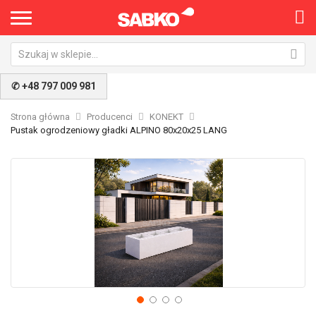
✆ +48 797 009 981
Strona główna
Producenci
KONEKT
Pustak ogrodzeniowy gładki ALPINO 80x20x25 LANG
Przejdź
Pr
na
na
koniec
po
galerii
ga