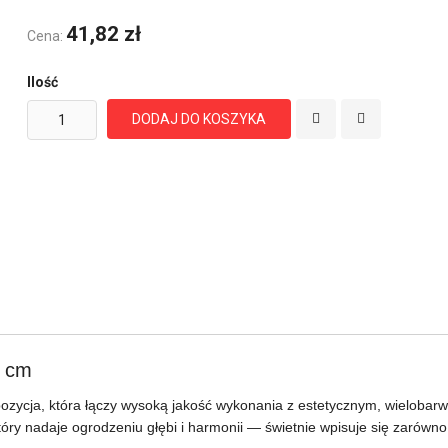
41,82 zł
Cena:
Ilość
DODAJ DO KOSZYKA
0 cm
ozycja, która łączy wysoką jakość wykonania z estetycznym, wieloba
który nadaje ogrodzeniu głębi i harmonii — świetnie wpisuje się zarów