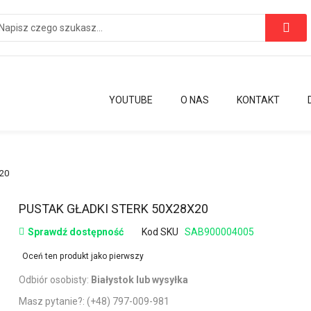
YOUTUBE
O NAS
KONTAKT
x20
Przejdź
PUSTAK GŁADKI STERK 50X28X20
na
Sprawdź dostępność
Kod SKU
SAB900004005
początek
galerii
Oceń ten produkt jako pierwszy
Odbiór osobisty:
Białystok lub wysyłka
Masz pytanie?:
(+48) 797-009-981