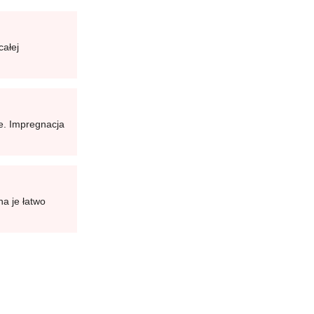
całej
je. Impregnacja
a je łatwo