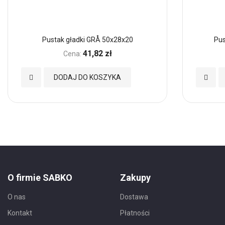
Pustak gładki GRÅ 50x28x20
Pus
41,82 zł
Cena:
Dodaj
Dodaj
DODAJ DO KOSZYKA
do
do
Ulubionych
Ulubio
O firmie SABKO
Zakupy
O nas
Dostawa
Kontakt
Płatności