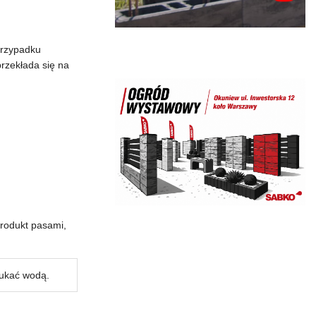
przypadku
rzekłada się na
produkt pasami,
łukać wodą.