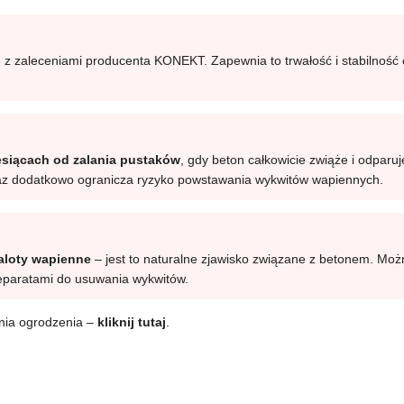
z zaleceniami producenta KONEKT. Zapewnia to trwałość i stabilność 
esiącach od zalania pustaków
, gdy beton całkowicie zwiąże i odparu
oraz dodatkowo ogranicza ryzyko powstawania wykwitów wapiennych.
naloty wapienne
– jest to naturalne zjawisko związane z betonem. Możn
eparatami do usuwania wykwitów.
ania ogrodzenia –
kliknij tutaj
.