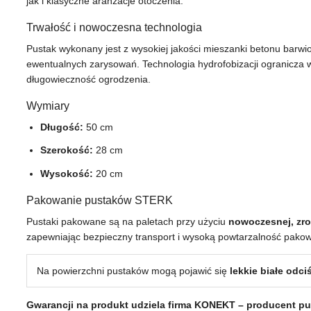
jak i klasyczne aranżacje otoczenia.
Trwałość i nowoczesna technologia
Pustak wykonany jest z wysokiej jakości mieszanki betonu barwio
ewentualnych zarysowań. Technologia hydrofobizacji ogranicza 
długowieczność ogrodzenia.
Wymiary
Długość:
50 cm
Szerokość:
28 cm
Wysokość:
20 cm
Pakowanie pustaków STERK
Pustaki pakowane są na paletach przy użyciu
nowoczesnej, zro
zapewniając bezpieczny transport i wysoką powtarzalność pakow
Na powierzchni pustaków mogą pojawić się
lekkie białe odc
Gwarancji na produkt udziela firma KONEKT – producent p