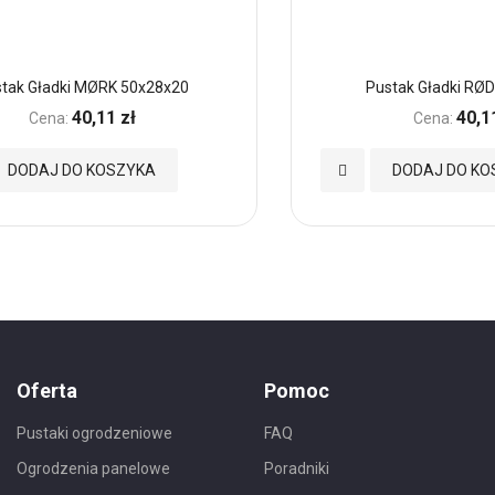
tak Gładki MØRK 50x28x20
Pustak Gładki RØ
40,11 zł
40,1
Cena:
Cena:
Dodaj
DODAJ DO KOSZYKA
DODAJ DO KO
do
nych
Ulubionych
Oferta
Pomoc
Pustaki ogrodzeniowe
FAQ
Ogrodzenia panelowe
Poradniki