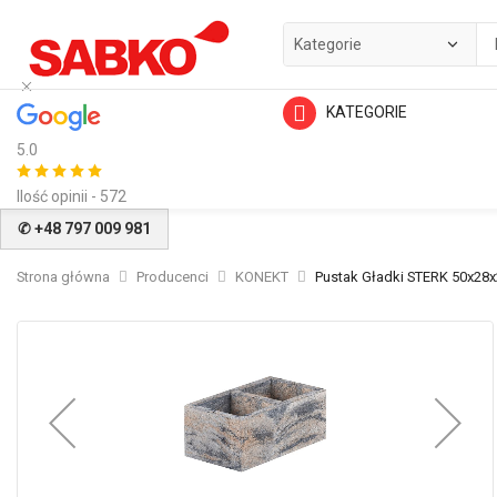
KATEGORIE
5.0
Ilość opinii - 572
✆ +48 797 009 981
Strona główna
Producenci
KONEKT
Pustak Gładki STERK 50x28
Przejdź
na
koniec
galerii