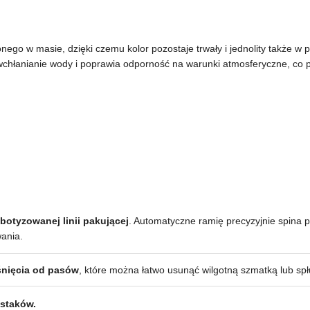
nego w masie, dzięki czemu kolor pozostaje trwały i jednolity także w 
wchłanianie wody i poprawia odporność na warunki atmosferyczne, co p
botyzowanej linii pakującej
. Automatyczne ramię precyzyjnie spina 
ania.
iśnięcia od pasów
, które można łatwo usunąć wilgotną szmatką lub sp
ustaków.