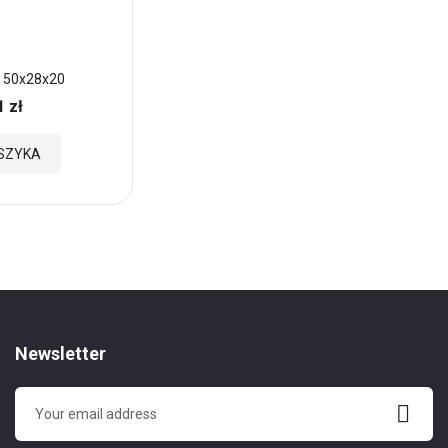
D 50x28x20
Pustak Gładki SØLV 50x28x20
1 zł
40,11 zł
Cena:
Dodaj
SZYKA
DODAJ DO KOSZYKA
do
Ulubionych
Newsletter