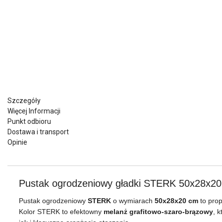
Nie pokazuj ponownie
Szczegóły
Więcej Informacji
Punkt odbioru
Dostawa i transport
Opinie
Pustak ogrodzeniowy gładki STERK 50x28x2
Pustak ogrodzeniowy
STERK
o wymiarach
50x28x20 cm
to prop
Kolor STERK to efektowny
melanż grafitowo‑szaro‑brązowy
, 