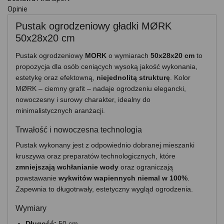
Opinie
Pustak ogrodzeniowy gładki MØRK
50x28x20 cm
Pustak ogrodzeniowy
MORK
o wymiarach
50x28x20 cm
to
propozycja dla osób ceniących wysoką jakość wykonania,
estetykę oraz efektowną,
niejednolitą strukturę
. Kolor
MØRK – ciemny grafit – nadaje ogrodzeniu elegancki,
nowoczesny i surowy charakter, idealny do
minimalistycznych aranżacji.
Trwałość i nowoczesna technologia
Pustak wykonany jest z odpowiednio dobranej mieszanki
kruszywa oraz preparatów technologicznych, które
zmniejszają wchłanianie wody
oraz ograniczają
powstawanie
wykwitów wapiennych niemal w 100%
.
Zapewnia to długotrwały, estetyczny wygląd ogrodzenia.
Wymiary
Długość:
50 cm