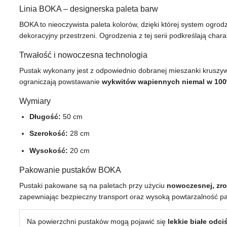
Linia BOKA – designerska paleta barw
BOKA to nieoczywista paleta kolorów, dzięki której system ogrod
dekoracyjny przestrzeni. Ogrodzenia z tej serii podkreślają charak
Trwałość i nowoczesna technologia
Pustak wykonany jest z odpowiednio dobranej mieszanki kruszy
ograniczają powstawanie
wykwitów wapiennych niemal w 10
Wymiary
Długość:
50 cm
Szerokość:
28 cm
Wysokość:
20 cm
Pakowanie pustaków BOKA
Pustaki pakowane są na paletach przy użyciu
nowoczesnej, zro
zapewniając bezpieczny transport oraz wysoką powtarzalność p
Na powierzchni pustaków mogą pojawić się
lekkie białe odc