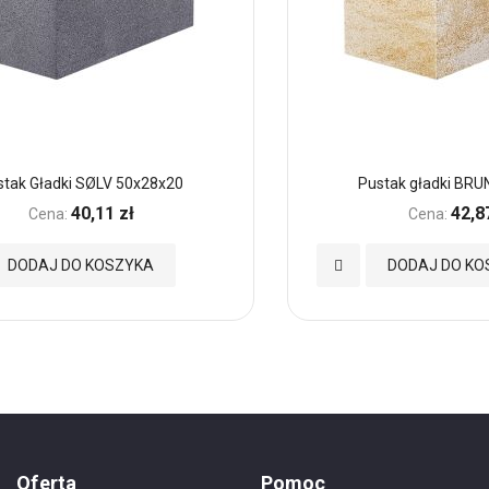
stak Gładki SØLV 50x28x20
Pustak gładki BRU
40,11 zł
42,8
Cena:
Cena:
Dodaj
DODAJ DO KOSZYKA
DODAJ DO KO
do
nych
Ulubionych
Oferta
Pomoc