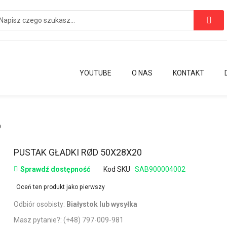
YOUTUBE
O NAS
KONTAKT
0
Przejdź
PUSTAK GŁADKI RØD 50X28X20
na
Sprawdź dostępność
Kod SKU
SAB900004002
początek
galerii
Oceń ten produkt jako pierwszy
Odbiór osobisty:
Białystok lub wysyłka
Masz pytanie?:
(+48) 797-009-981