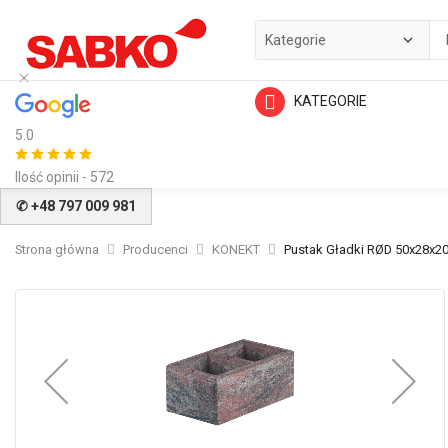
KATEGORIE
5.0
Ilość opinii - 572
✆ +48 797 009 981
Strona główna
Producenci
KONEKT
Pustak Gładki RØD 50x28x2
Przejdź
na
koniec
galerii