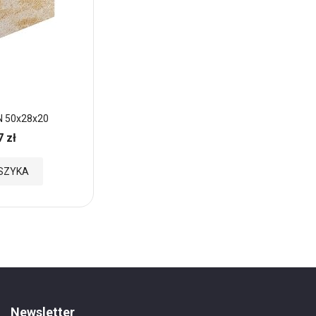
N 50x28x20
Pustak Gładki MØRK 50x28x20
7 zł
40,11 zł
Cena:
Dodaj
SZYKA
DODAJ DO KOSZYKA
do
Ulubionych
Newsletter