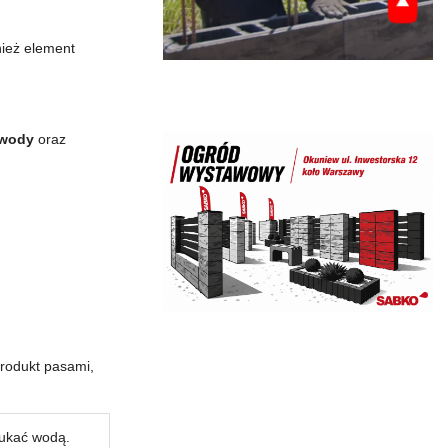
nież element
 wody
oraz
produkt pasami,
łukać wodą.