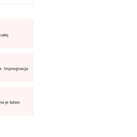
całej
je. Impregnacja
a je łatwo