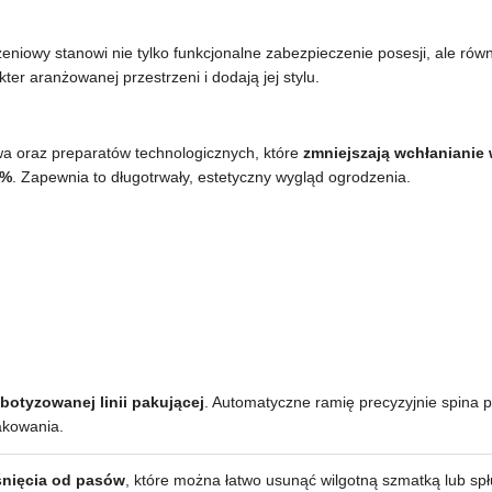
zeniowy stanowi nie tylko funkcjonalne zabezpieczenie posesji, ale rów
ter aranżowanej przestrzeni i dodają jej stylu.
wa oraz preparatów technologicznych, które
zmniejszają wchłanianie
0%
. Zapewnia to długotrwały, estetyczny wygląd ogrodzenia.
botyzowanej linii pakującej
. Automatyczne ramię precyzyjnie spina 
akowania.
iśnięcia od pasów
, które można łatwo usunąć wilgotną szmatką lub sp