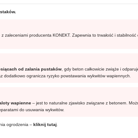
ustaków.
z zaleceniami producenta KONEKT. Zapewnia to trwałość i stabilność 
esiącach od zalania pustaków
, gdy beton całkowicie zwiąże i odparu
oraz dodatkowo ogranicza ryzyko powstawania wykwitów wapiennych.
naloty wapienne
– jest to naturalne zjawisko związane z betonem. Możn
eparatami do usuwania wykwitów.
ania ogrodzenia –
kliknij tutaj
.