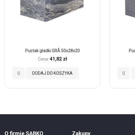
Pustak gładki GRÅ 50x28x20
Pu
41,82 zł
Cena:
Dodaj
Dodaj
DODAJ DO KOSZYKA
do
do
Ulubionych
Ulubio
O firmie SABKO
Zakupy