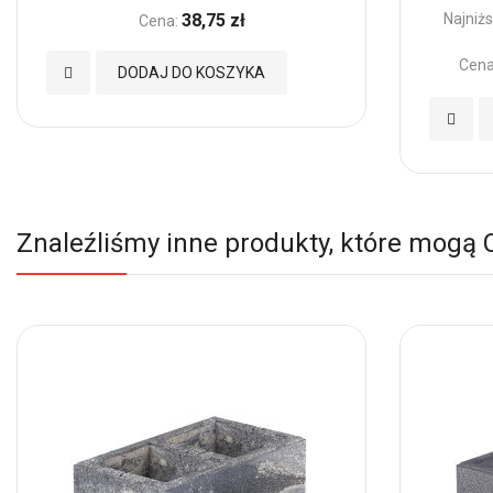
38,75 zł
Najniżs
Cena:
Cena
Dodaj
DODAJ DO KOSZYKA
do
Dodaj
Ulubionych
do
Ulubio
Znaleźliśmy inne produkty, które mogą 