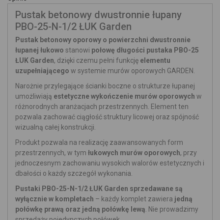
Pustak betonowy dwustronnie łupany
PBO-25-N-1/2 ŁUK Garden
Pustak betonowy oporowy o powierzchni dwustronnie
łupanej łukowo
stanowi
połowę długości pustaka PBO-25
ŁUK Garden
, dzięki czemu pełni funkcję
elementu
uzupełniającego
w systemie murów oporowych GARDEN.
Narożnie przylegające ścianki boczne o strukturze łupanej
umożliwiają
estetyczne wykończenie murów oporowych
w
różnorodnych aranżacjach przestrzennych. Element ten
pozwala zachować ciągłość struktury licowej oraz spójność
wizualną całej konstrukcji.
Produkt pozwala na realizację zaawansowanych form
przestrzennych, w tym
łukowych murów oporowych
, przy
jednoczesnym zachowaniu wysokich walorów estetycznych i
dbałości o każdy szczegół wykonania.
Pustaki PBO-25-N-1/2 ŁUK Garden sprzedawane są
wyłącznie w kompletach
– każdy komplet zawiera
jedną
połówkę prawą oraz jedną połówkę lewą
. Nie prowadzimy
sprzedaży pojedynczych połówek.