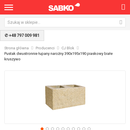
✆ +48 797 009 981
Strona główna
Producenci
CJ Blok
Pustak dwustronnie łupany narożny 390x195x190 piaskowy białe
kruszywo
Przejdź
Pr
na
na
koniec
po
galerii
ga