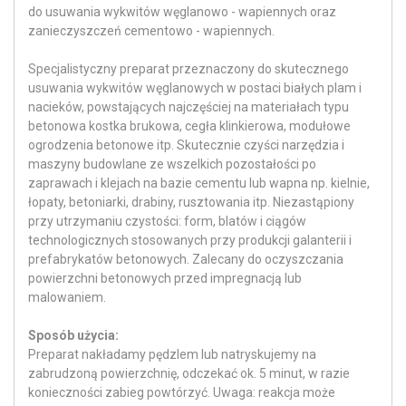
do usuwania wykwitów węglanowo - wapiennych oraz
zanieczyszczeń cementowo - wapiennych.
Specjalistyczny preparat przeznaczony do skutecznego
usuwania wykwitów węglanowych w postaci białych plam i
nacieków, powstających najczęściej na materiałach typu
betonowa kostka brukowa, cegła klinkierowa, modułowe
ogrodzenia betonowe itp. Skutecznie czyści narzędzia i
maszyny budowlane ze wszelkich pozostałości po
zaprawach i klejach na bazie cementu lub wapna np. kielnie,
łopaty, betoniarki, drabiny, rusztowania itp. Niezastąpiony
przy utrzymaniu czystości: form, blatów i ciągów
technologicznych stosowanych przy produkcji galanterii i
prefabrykatów betonowych. Zalecany do oczyszczania
powierzchni betonowych przed impregnacją lub
malowaniem.
Sposób użycia:
Preparat nakładamy pędzlem lub natryskujemy na
zabrudzoną powierzchnię, odczekać ok. 5 minut, w razie
konieczności zabieg powtórzyć. Uwaga: reakcja może