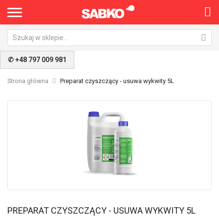
✆ +48 797 009 981
Strona główna
Preparat czyszczący - usuwa wykwity 5L
Przejdź
Pr
na
na
koniec
po
galerii
ga
PREPARAT CZYSZCZĄCY - USUWA WYKWITY 5L