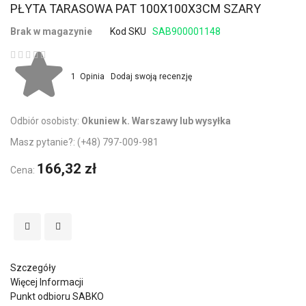
PŁYTA TARASOWA PAT 100X100X3CM SZARY
Brak w magazynie
Kod SKU
SAB900001148
Ocena:
1
Opinia
Dodaj swoją recenzję
Odbiór osobisty:
Okuniew k. Warszawy lub wysyłka
Masz pytanie?:
(+48) 797-009-981
166,32 zł
Cena:
Szczegóły
Więcej Informacji
Punkt odbioru SABKO