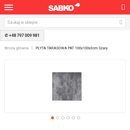
✆ +48 797 009 981
Strona główna
PŁYTA TARASOWA PAT 100x100x3cm Szary
Przejdź
Pr
na
na
koniec
po
galerii
ga