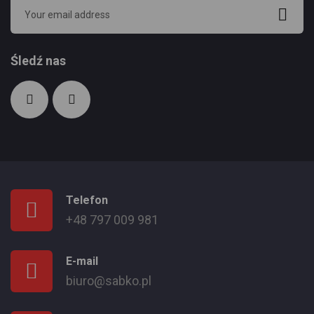
Śledź nas
Telefon
+48 797 009 981
E-mail
biuro@sabko.pl