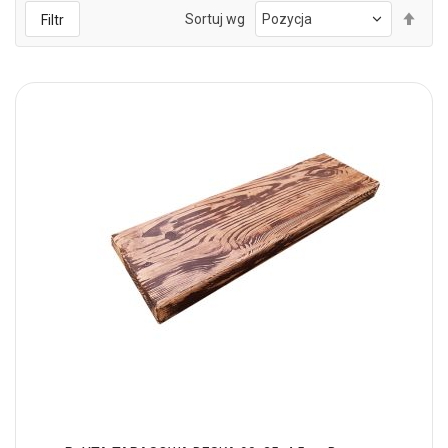
Ust
Sortuj wg
Filtr
kie
mal