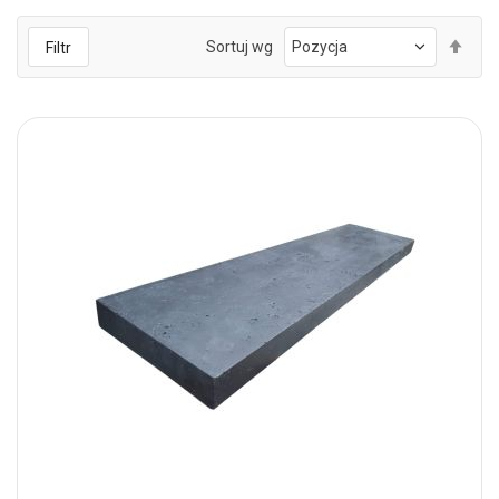
Ust
Sortuj wg
Filtr
kie
mal