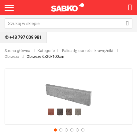
✆ +48 797 009 981
Strona główna
Kategorie
Palisady, obrzeża, krawężniki
Obrzeża
Obrzeże 6x20x100cm
Przejdź
Pr
na
na
koniec
po
galerii
ga