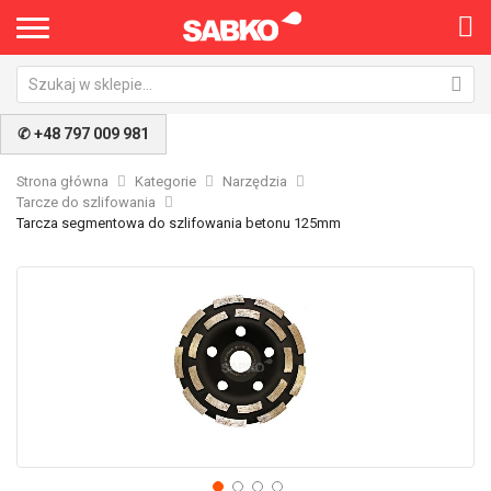
×
✆ +48 797 009 981
Strona główna
Kategorie
Narzędzia
Tarcze do szlifowania
Tarcza segmentowa do szlifowania betonu 125mm
Przejdź
Pr
na
na
koniec
po
galerii
ga
Nie pokazuj ponownie