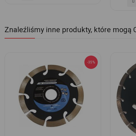
Do
do
d
Ulubionych
Ul
Znaleźliśmy inne produkty, które mogą 
-35%