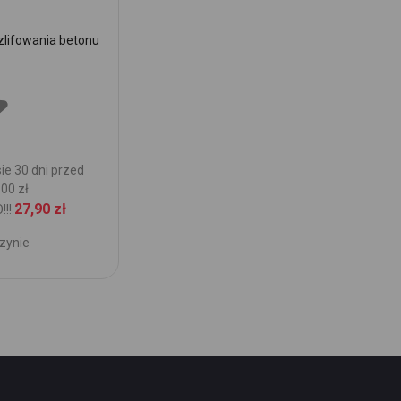
lifowania betonu
Tarcza do cięcia pustaków ogrodzeniowy
230 x 22,2 TEDIAM T12
Najniższa cena w okresie 30 dni przed
promocją: 109,00 zł /
Cena:
85,90 zł
109,00 zł
TYLKO!!!
Brak w magazynie
Dodaj
ie 30 dni przed
00 zł
do
27,90 zł
!!
Ulubionych
zynie