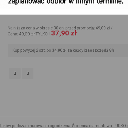
Najniższa cena w okresie 30 dni przed promocją: 49,00 zł /
37,90 zł
49,00 zł
Cena:
TYLKO!!!
Kup powyżej 2 szt. po
34,90 zł
za każdy i
zaoszczędź
8
%
pustaków podczas murowania ogrodzenia. Ściernica diamentowa TURBO je