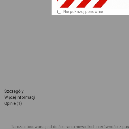
Nie pokazuj ponownie
Szczegóły
Więcej Informacji
Opinie
1
Tarcza stosowana jest do ścierania niewielkich nierówności z 