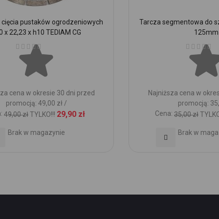
 cięcia pustaków ogrodzeniowych
Tarcza segmentowa do sz
0 x 22,23 x h10 TEDIAM CG
125mm
Ocena:
Ocena:
za cena w okresie 30 dni przed
Najniższa cena w okres
promocją: 49,00 zł /
promocją: 35,
:
29,90 zł
Cena:
49,00 zł
TYLKO!!!
35,00 zł
TYLKO!
Brak w magazynie
Brak w maga
daj
Dodaj
o
do
ubionych
Ulubionych