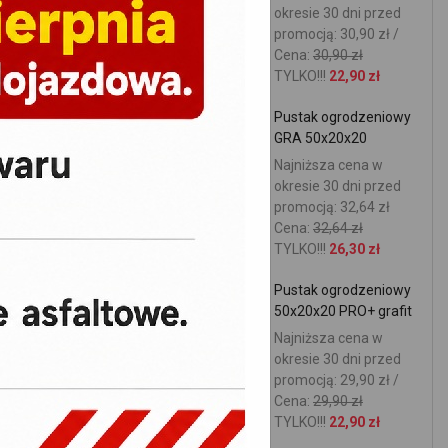
okresie 30 dni przed
promocją: 30,90 zł /
Cena:
30,90 zł
TYLKO!!!
22,90 zł
Pustak ogrodzeniowy
GRA 50x20x20
Najniższa cena w
okresie 30 dni przed
promocją: 32,64 zł
Cena:
32,64 zł
TYLKO!!!
26,30 zł
Pustak ogrodzeniowy
50x20x20 PRO+ grafit
Najniższa cena w
okresie 30 dni przed
promocją: 29,90 zł /
Cena:
29,90 zł
TYLKO!!!
22,90 zł