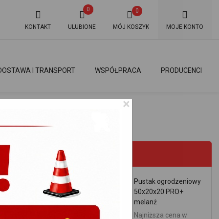
0
0
KONTAKT
ULUBIONE
MÓJ KOSZYK
MOJE KONTO
DOSTAWA I TRANSPORT
WSPÓŁPRACA
PRODUCENCI
×
RBO 125MM
PROMOCJE
Pustak ogrodzeniowy
50x20x20 PRO+
melanż
Najniższa cena w