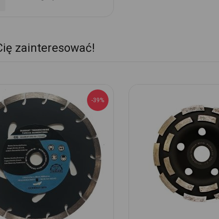
daj
o
ubionych
Cię zainteresować!
-39%