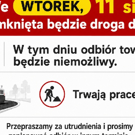
Odbiór osobisty:
Okuniew k. Warszawy lub wysyłka
Masz pytanie?:
(+48) 797-009-981
Dostępne warianty/kolory