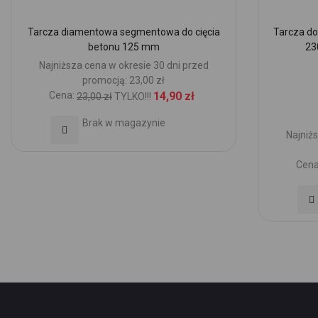
Tarcza diamentowa segmentowa do cięcia
Tarcza do
betonu 125 mm
23
Najniższa cena w okresie 30 dni przed
promocją: 23,00 zł
Cena:
14,90 zł
23,00 zł
TYLKO!!!
Brak w magazynie
Dodaj
Najniżs
do
Cena
Ulubionych
Do
d
Ul