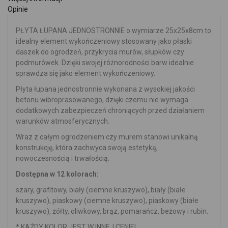
Opinie
PŁYTA ŁUPANA JEDNOSTRONNIE o wymiarze 25x25x8cm to
idealny element wykończeniowy stosowany jako płaski
daszek do ogrodzeń, przykrycia murów, słupków czy
podmurówek.
Dzięki swojej różnorodności barw idealnie
sprawdza się jako element wykończeniowy.
Płyta łupana jednostronnie wykonana z wysokiej jakości
betonu wibroprasowanego, dzięki czemu nie wymaga
dodatkowych zabezpieczeń chroniących przed działaniem
warunków atmosferycznych.
Wraz z całym ogrodzeniem czy murem stanowi unikalną
konstrukcję, która zachwyca swoją estetyką,
nowoczesnością i trwałością.
Dostępna w 12 kolorach:
szary, grafitowy, biały (ciemne kruszywo), biały (białe
kruszywo), piaskowy (ciemne kruszywo), piaskowy (białe
kruszywo), żółty, oliwkowy, brąz, pomarańcz, beżowy i rubin.
* KAŻDY KOLOR JEST W INNEJ CENIE!