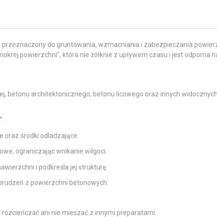
 przeznaczony do gruntowania, wzmacniania i zabezpieczania powier
krej powierzchni”, która nie żółknie z upływem czasu i jest odporna n
j, betonu architektonicznego, betonu licowego oraz innych widocznyc
”.
 oraz środki odladzające.
we, ograniczając wnikanie wilgoci.
wierzchni i podkreśla jej strukturę.
abrudzeń z powierzchni betonowych.
e rozcieńczać ani nie mieszać z innymi preparatami.