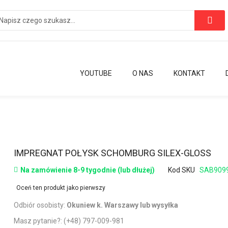
YOUTUBE
O NAS
KONTAKT
Przejdź
IMPREGNAT POŁYSK SCHOMBURG SILEX-GLOSS
na
Na zamówienie 8-9 tygodnie (lub dłużej)
Kod SKU
SAB909
początek
galerii
Oceń ten produkt jako pierwszy
Odbiór osobisty:
Okuniew k. Warszawy lub wysyłka
Masz pytanie?:
(+48) 797-009-981