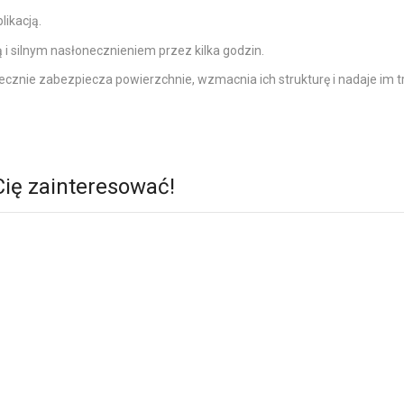
likacją.
 i silnym nasłonecznieniem przez kilka godzin.
tecznie zabezpiecza powierzchnie, wzmacnia ich strukturę i nadaje im t
Cię zainteresować!