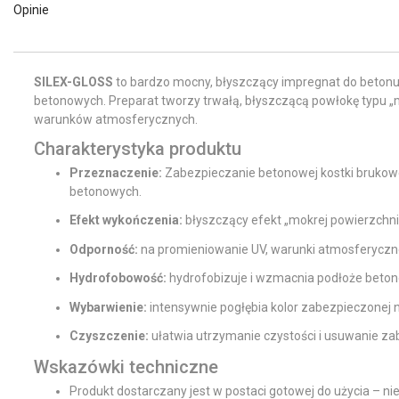
Opinie
SILEX-GLOSS
to bardzo mocny, błyszczący impregnat do betonu
betonowych. Preparat tworzy trwałą, błyszczącą powłokę typu „mo
warunków atmosferycznych.
Charakterystyka produktu
Przeznaczenie:
Zabezpieczanie betonowej kostki brukowe
betonowych.
Efekt wykończenia:
błyszczący efekt „mokrej powierzchni
Odporność:
na promieniowanie UV, warunki atmosferyczne
Hydrofobowość:
hydrofobizuje i wzmacnia podłoże betono
Wybarwienie:
intensywnie pogłębia kolor zabezpieczonej na
Czyszczenie:
ułatwia utrzymanie czystości i usuwanie z
Wskazówki techniczne
Produkt dostarczany jest w postaci gotowej do użycia – ni