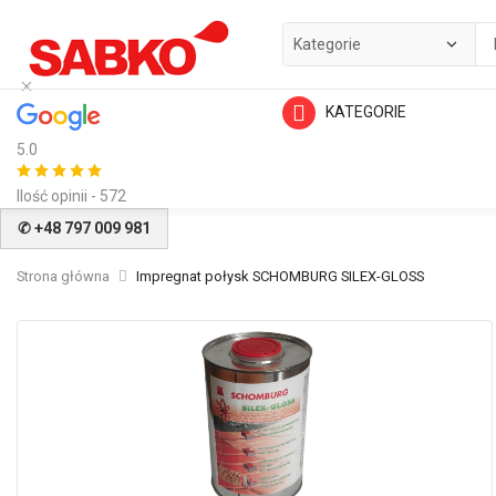
KATEGORIE
5.0
Ilość opinii - 572
✆ +48 797 009 981
Strona główna
Impregnat połysk SCHOMBURG SILEX-GLOSS
Przejdź
na
koniec
galerii