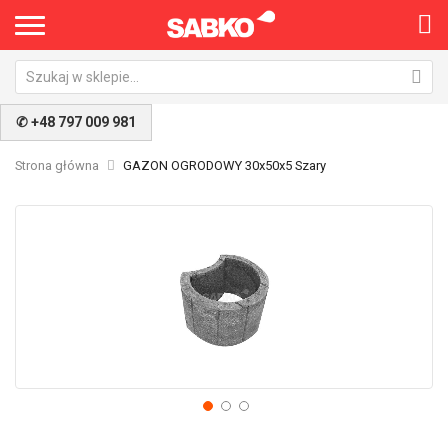
✆ +48 797 009 981
Strona główna
GAZON OGRODOWY 30x50x5 Szary
Przejdź
Pr
na
na
koniec
po
galerii
ga