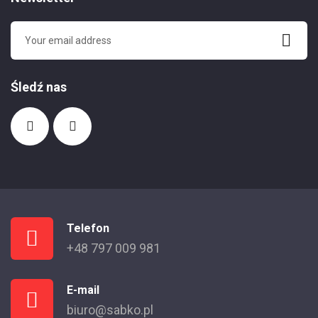
Śledź nas
Telefon
+48 797 009 981
E-mail
biuro@sabko.pl