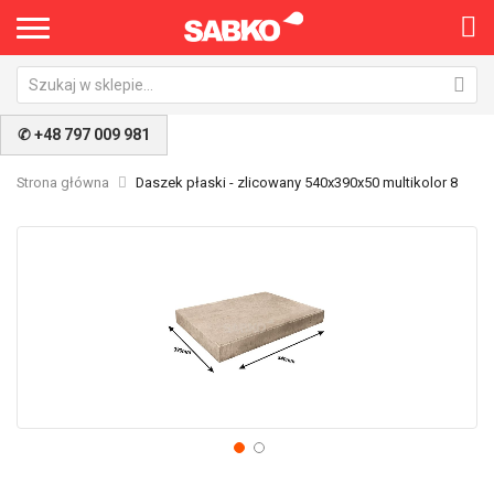
✆ +48 797 009 981
Strona główna
Daszek płaski - zlicowany 540x390x50 multikolor 8
Przejdź
Pr
na
na
koniec
po
galerii
ga