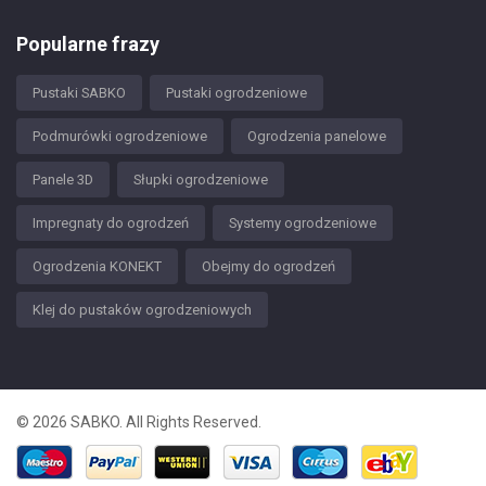
Popularne frazy
Pustaki SABKO
Pustaki ogrodzeniowe
Podmurówki ogrodzeniowe
Ogrodzenia panelowe
Panele 3D
Słupki ogrodzeniowe
Impregnaty do ogrodzeń
Systemy ogrodzeniowe
Ogrodzenia KONEKT
Obejmy do ogrodzeń
Klej do pustaków ogrodzeniowych
© 2026 SABKO. All Rights Reserved.