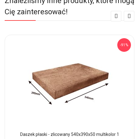
Znaleźliśmy inne produkty, które mogą
Cię zainteresować!
-91%
Daszek płaski - zlicowany 540x390x50 multikolor 1