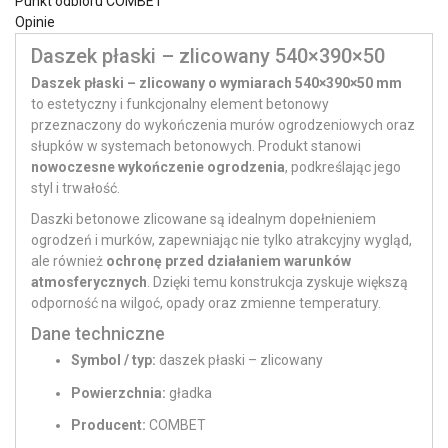
Punkt odbioru COMBET
Opinie
Daszek płaski – zlicowany 540×390×50
Daszek płaski – zlicowany o wymiarach 540×390×50 mm
to estetyczny i funkcjonalny element betonowy
przeznaczony do wykończenia murów ogrodzeniowych oraz
słupków w systemach betonowych. Produkt stanowi
nowoczesne wykończenie ogrodzenia
, podkreślając jego
styl i trwałość.
Daszki betonowe zlicowane są idealnym dopełnieniem
ogrodzeń i murków, zapewniając nie tylko atrakcyjny wygląd,
ale również
ochronę przed działaniem warunków
atmosferycznych
. Dzięki temu konstrukcja zyskuje większą
odporność na wilgoć, opady oraz zmienne temperatury.
Dane techniczne
Symbol / typ:
daszek płaski – zlicowany
Powierzchnia:
gładka
Producent:
COMBET