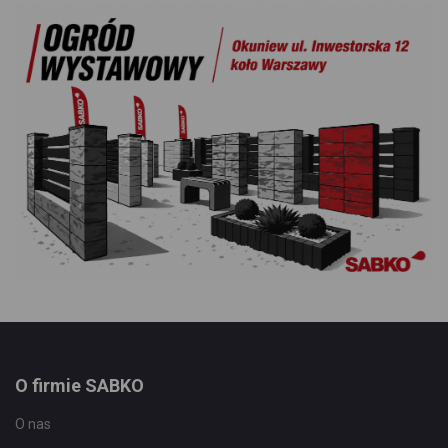
O firmie SABKO
O nas