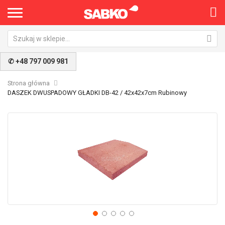
✆ +48 797 009 981
Strona główna
DASZEK DWUSPADOWY GŁADKI DB-42 / 42x42x7cm Rubinowy
Przejdź
Pr
na
na
koniec
po
galerii
ga