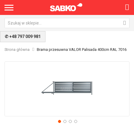
✆ +48 797 009 981
Strona główna
Brama przesuwna VALOR Palisada 400cm RAL 7016
Przejdź
Pr
na
na
koniec
po
galerii
ga