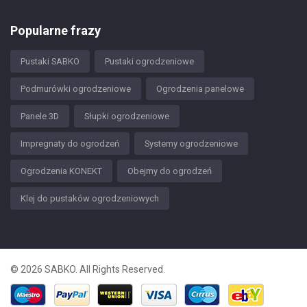
Popularne frazy
Pustaki SABKO
Pustaki ogrodzeniowe
Podmurówki ogrodzeniowe
Ogrodzenia panelowe
Panele 3D
Słupki ogrodzeniowe
Impregnaty do ogrodzeń
Systemy ogrodzeniowe
Ogrodzenia KONEKT
Obejmy do ogrodzeń
Klej do pustaków ogrodzeniowych
© 2026 SABKO. All Rights Reserved.