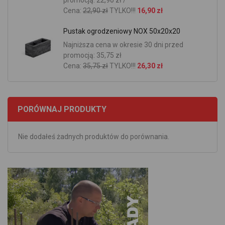
promocją: 22,90 zł /
Cena:
22,90 zł
TYLKO!!!
16,90 zł
Pustak ogrodzeniowy NOX 50x20x20
Najniższa cena w okresie 30 dni przed
promocją: 35,75 zł
Cena:
35,75 zł
TYLKO!!!
26,30 zł
PORÓWNAJ PRODUKTY
Nie dodałeś żadnych produktów do porównania.