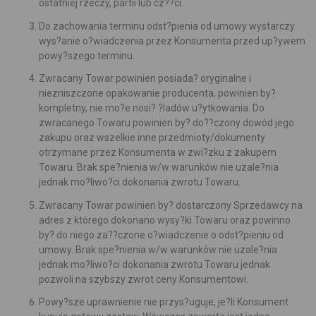
ostatniej rzeczy, partii lub cz??ci.
Do zachowania terminu odst?pienia od umowy wystarczy
wys?anie o?wiadczenia przez Konsumenta przed up?ywem
powy?szego terminu.
Zwracany Towar powinien posiada? oryginalne i
niezniszczone opakowanie producenta, powinien by?
kompletny, nie mo?e nosi? ?ladów u?ytkowania. Do
zwracanego Towaru powinien by? do??czony dowód jego
zakupu oraz wszelkie inne przedmioty/dokumenty
otrzymane przez Konsumenta w zwi?zku z zakupem
Towaru. Brak spe?nienia w/w warunków nie uzale?nia
jednak mo?liwo?ci dokonania zwrotu Towaru.
Zwracany Towar powinien by? dostarczony Sprzedawcy na
adres z którego dokonano wysy?ki Towaru oraz powinno
by? do niego za??czone o?wiadczenie o odst?pieniu od
umowy. Brak spe?nienia w/w warunków nie uzale?nia
jednak mo?liwo?ci dokonania zwrotu Towaru jednak
pozwoli na szybszy zwrot ceny Konsumentowi.
Powy?sze uprawnienie nie przys?uguje, je?li Konsument