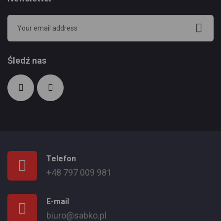
Śledź nas
Telefon
+48 797 009 981
E-mail
biuro@sabko.pl