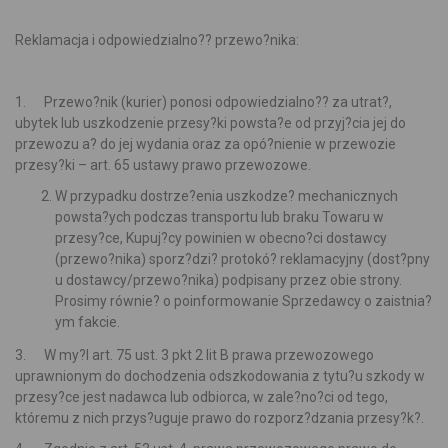
Reklamacja i odpowiedzialno?? przewo?nika:
1. Przewo?nik (kurier) ponosi odpowiedzialno?? za utrat?,
ubytek lub uszkodzenie przesy?ki powsta?e od przyj?cia jej do
przewozu a? do jej wydania oraz za opó?nienie w przewozie
przesy?ki – art. 65 ustawy prawo przewozowe.
W przypadku dostrze?enia uszkodze? mechanicznych
powsta?ych podczas transportu lub braku Towaru w
przesy?ce, Kupuj?cy powinien w obecno?ci dostawcy
(przewo?nika) sporz?dzi? protokó? reklamacyjny (dost?pny
u dostawcy/przewo?nika) podpisany przez obie strony.
Prosimy równie? o poinformowanie Sprzedawcy o zaistnia?
ym fakcie.
3. W my?l art. 75 ust. 3 pkt 2 lit B prawa przewozowego
uprawnionym do dochodzenia odszkodowania z tytu?u szkody w
przesy?ce jest nadawca lub odbiorca, w zale?no?ci od tego,
któremu z nich przys?uguje prawo do rozporz?dzania przesy?k?.