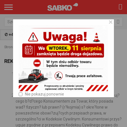
×
✆ +48 797 009 981
Strona główna
Reklamacje
REKLAMACJE
Do reklamacji Towarów zakupionych w Sklepie,
zastosowanie znajduj? przepisy prawa powszechnie
obowi?zuj?cego.
Nie pokazuj ponownie
Warunki odpowiedzialno?ci Sprzedawcy wzgl?dem Kupuj?
cego b?d?cego Konsumentem za Towar, który posiada
wad? fizyczn? lub prawn? (r?kojmia) s? okre?lone w
powszechnie obowi?zuj?cych przepisach prawa, w
szczególno?ci w Kodeksie Cywilnym. Konsumentowi przys?
uguje zgodnie z przepisami Kodeksu Cywilnego prawo do