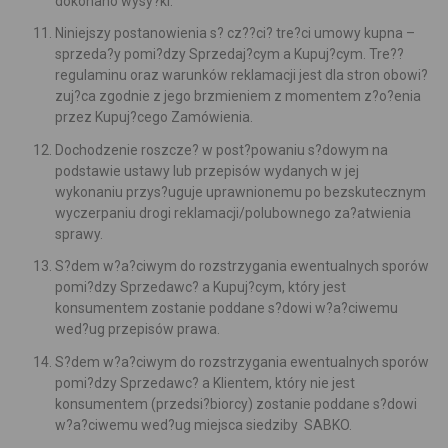
dokonano wysy?ki.
Niniejszy postanowienia s? cz??ci? tre?ci umowy kupna –
sprzeda?y pomi?dzy Sprzedaj?cym a Kupuj?cym. Tre??
regulaminu oraz warunków reklamacji jest dla stron obowi?
zuj?ca zgodnie z jego brzmieniem z momentem z?o?enia
przez Kupuj?cego Zamówienia.
Dochodzenie roszcze? w post?powaniu s?dowym na
podstawie ustawy lub przepisów wydanych w jej
wykonaniu
przys?uguje uprawnionemu
po bezskutecznym
wyczerpaniu drogi reklamacji/polubownego za?atwienia
sprawy.
S?dem w?a?ciwym do rozstrzygania ewentualnych sporów
pomi?dzy Sprzedawc? a Kupuj?cym, który jest
konsumentem zostanie poddane s?dowi w?a?ciwemu
wed?ug przepisów prawa.
S?dem w?a?ciwym do rozstrzygania ewentualnych sporów
pomi?dzy Sprzedawc? a Klientem, który nie jest
konsumentem (przedsi?biorcy) zostanie poddane s?dowi
w?a?ciwemu wed?ug miejsca siedziby SABKO.