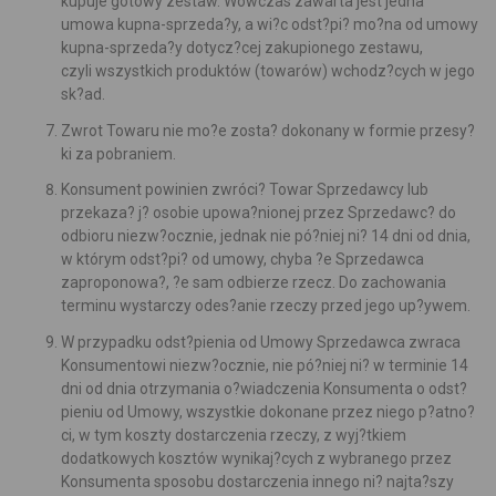
kupuje gotowy zestaw. Wówczas zawarta jest jedna
umowa kupna-sprzeda?y, a wi?c odst?pi? mo?na od umowy
kupna-sprzeda?y dotycz?cej zakupionego zestawu,
czyli wszystkich produktów (towarów) wchodz?cych w jego
sk?ad.
Zwrot Towaru nie mo?e zosta? dokonany w formie przesy?
ki za pobraniem.
Konsument powinien zwróci? Towar Sprzedawcy lub
przekaza? j? osobie upowa?nionej przez Sprzedawc? do
odbioru niezw?ocznie, jednak nie pó?niej ni? 14 dni od dnia,
w którym odst?pi? od umowy, chyba ?e Sprzedawca
zaproponowa?, ?e sam odbierze rzecz. Do zachowania
terminu wystarczy odes?anie rzeczy przed jego up?ywem.
W przypadku odst?pienia od Umowy Sprzedawca zwraca
Konsumentowi niezw?ocznie, nie pó?niej ni? w terminie 14
dni od dnia otrzymania o?wiadczenia Konsumenta o odst?
pieniu od Umowy, wszystkie dokonane przez niego p?atno?
ci, w tym koszty dostarczenia rzeczy, z wyj?tkiem
dodatkowych kosztów wynikaj?cych z wybranego przez
Konsumenta sposobu dostarczenia innego ni? najta?szy