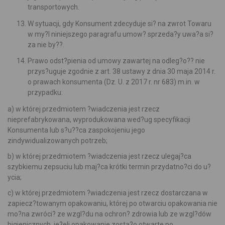
transportowych.
W sytuacji, gdy Konsument zdecyduje si? na zwrot Towaru
w my?l niniejszego paragrafu umow? sprzeda?y uwa?a si?
za nie by??.
Prawo odst?pienia od umowy zawartej na odleg?o?? nie
przys?uguje zgodnie z art. 38 ustawy z dnia 30 maja 2014 r.
o prawach konsumenta (Dz. U. z 2017 r. nr 683) m.in. w
przypadku:
a) w której przedmiotem ?wiadczenia jest rzecz
nieprefabrykowana, wyprodukowana wed?ug specyfikacji
Konsumenta lub s?u??ca zaspokojeniu jego
zindywidualizowanych potrzeb;
b) w której przedmiotem ?wiadczenia jest rzecz ulegaj?ca
szybkiemu zepsuciu lub maj?ca krótki termin przydatno?ci do u?
ycia;
c) w której przedmiotem ?wiadczenia jest rzecz dostarczana w
zapiecz?towanym opakowaniu, której po otwarciu opakowania nie
mo?na zwróci? ze wzgl?du na ochron? zdrowia lub ze wzgl?dów
higienicznych, je?eli opakowanie zosta?o otwarte po