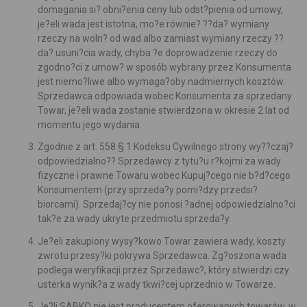
domagania si? obni?enia ceny lub odst?pienia od umowy,
je?eli wada jest istotna, mo?e równie? ??da? wymiany
rzeczy na woln? od wad albo zamiast wymiany rzeczy ??
da? usuni?cia wady, chyba ?e doprowadzenie rzeczy do
zgodno?ci z umow? w sposób wybrany przez Konsumenta
jest niemo?liwe albo wymaga?oby nadmiernych kosztów.
Sprzedawca odpowiada wobec Konsumenta za sprzedany
Towar, je?eli wada zostanie stwierdzona
w okresie 2 lat od
momentu jego wydania.
Zgodnie z art. 558 § 1 Kodeksu Cywilnego strony wy??czaj?
odpowiedzialno?? Sprzedawcy z tytu?u r?kojmi za wady
fizyczne i prawne Towaru wobec Kupuj?cego nie b?d?cego
Konsumentem (przy sprzeda?y pomi?dzy przedsi?
biorcami). Sprzedaj?cy nie ponosi ?adnej odpowiedzialno?ci
tak?e za wady ukryte przedmiotu sprzeda?y.
Je?eli zakupiony wysy?kowo Towar zawiera wady, koszty
zwrotu przesy?ki pokrywa Sprzedawca. Zg?oszona wada
podlega weryfikacji przez Sprzedawc?, który stwierdzi czy
usterka wynik?a z wady tkwi?cej uprzednio w Towarze.
Je?li SABKO nie jest producentem oferowanych towarów, w