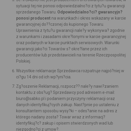
sytuacji tej nie ponosi odpowiedzialno?ci z tytu?u gwarancji
sprzedanego Towaru.
Odpowiedzialno?ci? gwarancyjn?
ponosi producent
na warunkach i okres wskazany w karcie
gwarancyjnej do??czonej do kupionego Towaru.
Uprawnienia z tytu?u gwarancji nale?y wykonywa? zgodnie
z warunkami i zasadami okre?lonymi w karcie gwarancyjnej
oraz podanych w karcie punktach serwisowych. Warunki
gwarancji jako?ci Towarów s? okre?lane przez ich
producentów lub przedstawicieli na terenie Rzeczpospolitej
Polskiej.
Wszystkie reklamacje Sprzedawca rozpatruje najpó?niej w
ci?gu 14 dni od ich wp?yni?cia.
Zg?oszenie Reklamacji, rozpocz?? nale?y nawi?zaniem
kontaktu z obs?ug? Sprzedawcy pod adresem e-mail:
biuro@sabko.pl
i podaniem przyczyny reklamacji oraz
danych identyfikuj?cych zakup. Nast?pnie po ustaleniu z
konsultantem sposobu wysy?ki – odes?anie na adres z
którego nadany zosta? Towar wraz z informacj?
identyfikuj?c? zakup i opisem stwierdzonych wad lub
niezgodno?ci z umow?.