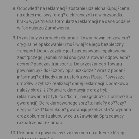
Odpowied? na reklamacj? zostanie udzielona Kupuj?cemu
na adres mailowy (drog? elektroniczn?) a w przypadku
braku wype?nienia formularza reklamacji na dane podane
w formularzu Zamówienia.
Przes?any w ramach reklamacji Towar powinien zawiera?
oryginalne opakowanie umo?liwiaj?ce jego bezpieczny
transport. Dopuszczalne jest zastosowanie opakowania
zast?pczego, jednak musi ono gwarantowa? odpowiedni?
ochron? podczas transportu. Do przes?anego Towaru
powinien by? do??czony opis uszkodze? wraz z podan?
informacj? od kiedy dana usterka wyst?puje. Powy?sze
umo?liwi szybsz? realizacj? danej reklamacji. Dodatkowo
nale?y okre?li? ??dania reklamacyjne oraz tryb
reklamowania (z tytu?u r?kojmi, niezgodno?ci z umow? lub
gwarancji). Do reklamowanego sprz?tu nale?y do??czy?
orygina? b?d? kserokopi? gwarancji, je?eli zosta?a wydana
oraz dokument zakupu w celu u?atwienia Sprzedawcy
rozpatrzenia reklamacji.
Reklamacja powinna by? zg?oszona na adres z którego