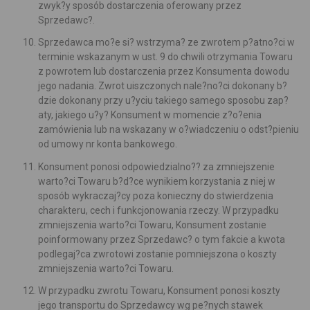
zwyk?y sposób dostarczenia oferowany przez
Sprzedawc?.
Sprzedawca mo?e si? wstrzyma? ze zwrotem p?atno?ci w
terminie wskazanym w ust. 9 do chwili otrzymania Towaru
z powrotem lub dostarczenia przez Konsumenta dowodu
jego nadania. Zwrot uiszczonych nale?no?ci dokonany b?
dzie dokonany przy u?yciu takiego samego sposobu zap?
aty, jakiego u?y? Konsument w momencie z?o?enia
zamówienia lub na wskazany w o?wiadczeniu o odst?pieniu
od umowy nr konta bankowego.
Konsument ponosi odpowiedzialno?? za zmniejszenie
warto?ci Towaru b?d?ce wynikiem korzystania z niej w
sposób wykraczaj?cy poza konieczny do stwierdzenia
charakteru, cech i funkcjonowania rzeczy. W przypadku
zmniejszenia warto?ci Towaru, Konsument zostanie
poinformowany przez Sprzedawc? o tym fakcie a kwota
podlegaj?ca zwrotowi zostanie pomniejszona o koszty
zmniejszenia warto?ci Towaru.
W przypadku zwrotu Towaru, Konsument ponosi koszty
jego transportu do Sprzedawcy wg pe?nych stawek