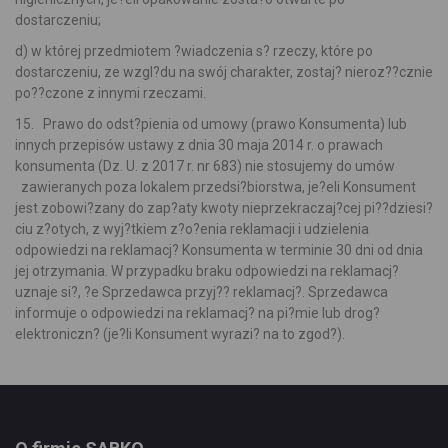
dostarczeniu;
d) w której przedmiotem ?wiadczenia s? rzeczy, które po
dostarczeniu, ze wzgl?du na swój charakter, zostaj? nieroz??cznie
po??czone z innymi rzeczami.
15. Prawo do odst?pienia od umowy (prawo Konsumenta) lub
innych przepisów ustawy z dnia 30 maja 2014 r. o prawach
konsumenta (Dz. U. z 2017 r. nr 683) nie stosujemy do umów
zawieranych poza lokalem przedsi?biorstwa, je?eli Konsument
jest zobowi?zany do zap?aty kwoty nieprzekraczaj?cej pi??dziesi?
ciu z?otych, z wyj?tkiem z?o?enia reklamacji i udzielenia
odpowiedzi na reklamacj? Konsumenta w terminie 30 dni od dnia
jej otrzymania. W przypadku braku odpowiedzi na reklamacj?
uznaje si?, ?e Sprzedawca przyj?? reklamacj?. Sprzedawca
informuje o odpowiedzi na reklamacj? na pi?mie lub drog?
elektroniczn? (je?li Konsument wyrazi? na to zgod?).