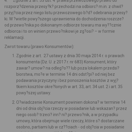
4. Zgodnie z art. 53 ust. 4 prawa przewozowego prawo do
rozporz?dzenia przesy?k? przechodzi na odbiorc? m.in. z chwil?
przyj?cia przez niego listu przewozowego b?d? odebrania przesy?
ki. W ?wietle powy?szego uprawnienia do dochodzenia roszcze?
od przewo?nika po dokonanym odbiorze towaru ma wy??cznie
odbiorca i to on winien przewo?nikowi je zg?osi? – w formie
reklamacji.
Zwrot towaru (prawo Konsumentów):
Zgodnie z art. 27 ustawy z dnia 30 maja 2014 r. o prawach
konsumenta (Dz. U. z 2017 r. nr 683) Konsument, który
zawar? umow? na odleg?o?? lub poza lokalem przedsi?
biorstwa, mo?e w terminie 14 dni odst?pi? od niej bez
podawania przyczyny i bez ponoszenia kosztów z wyj?
tkiem kosztów okre?lonych w art. 33, art. 34 ust. 2 i art. 35
powy?szej ustawy.
O?wiadczenie Konsument powinien dokona? w
terminie 14
dni
od dnia obj?cia rzeczy w posiadanie lub wskazan? przez
niego osob? trzeci? inn? ni? przewo?nik, a w przypadku
umowy, która obejmuje wiele rzeczy, które s? dostarczane
osobno, partiami lub w cz??ciach - od obj?cia w posiadanie