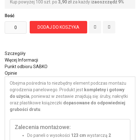
Kup powyżej 100 szt. po
3,90 zł
za każdy i
zaoszczędź
9
%
Ilość
DODAJ DO KOSZYKA
Szczegóły
Więcej Informacji
Punkt odbioru SABKO
Opinie
Obejma pośrednia to niezbędny element podczas montażu
ogrodzenia panelowego. Produkt jest
kompletny i gotowy
do użycia
, ponieważ w zestawie znajdują się: śruby, nakrętki
oraz plastikowe książeczki
dopasowane do odpowiedniej
grubości drutu
.
Zalecenia montażowe:
Do paneli o wysokości
123 cm
wystarczą
2