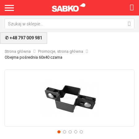
✆ +48 797 009 981
Strona główna
Promocje, strona główna
Obejma pośrednia 60x40 czarna
Przejdź
Pr
na
na
koniec
po
galerii
ga