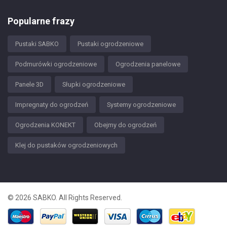
Popularne frazy
Pustaki SABKO
Pustaki ogrodzeniowe
Podmurówki ogrodzeniowe
Ogrodzenia panelowe
Panele 3D
Słupki ogrodzeniowe
Impregnaty do ogrodzeń
Systemy ogrodzeniowe
Ogrodzenia KONEKT
Obejmy do ogrodzeń
Klej do pustaków ogrodzeniowych
© 2026 SABKO. All Rights Reserved.