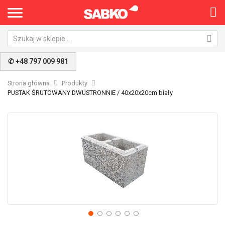
✆ +48 797 009 981
Strona główna
Produkty
PUSTAK ŚRUTOWANY DWUSTRONNIE / 40x20x20cm biały
Przejdź
Pr
na
na
koniec
po
galerii
ga