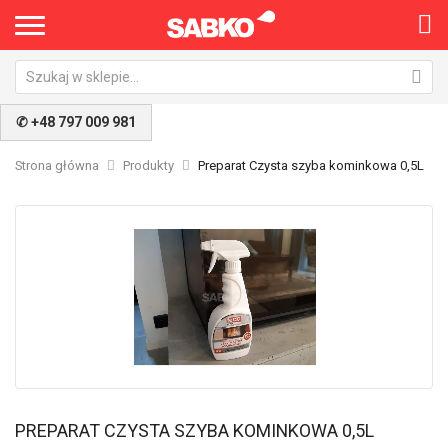
✆ +48 797 009 981
Strona główna
Produkty
Preparat Czysta szyba kominkowa 0,5L
Przejdź
Pr
na
na
koniec
po
galerii
ga
PREPARAT CZYSTA SZYBA KOMINKOWA 0,5L