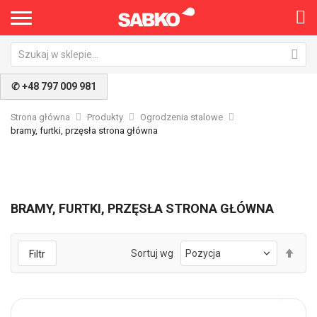
✆ +48 797 009 981
Strona główna
Produkty
Ogrodzenia stalowe
bramy, furtki, przęsła strona główna
BRAMY, FURTKI, PRZĘSŁA STRONA GŁÓWNA
Ust
Sortuj wg
Filtr
kie
mal