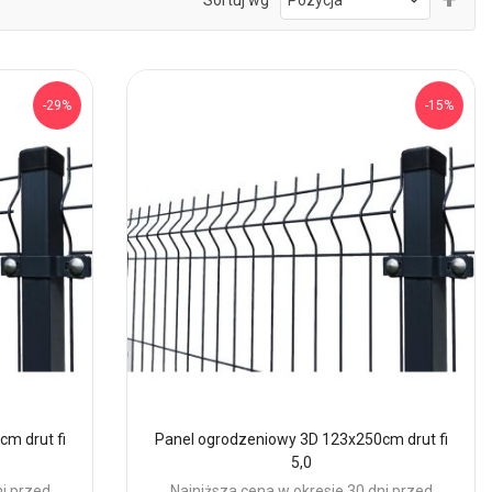
kie
mal
-29%
-15%
m drut fi
Panel ogrodzeniowy 3D 123x250cm drut fi
5,0
ni przed
Najniższa cena w okresie 30 dni przed