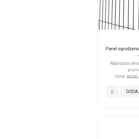
Panel ogrodzeni
Najniższa cena
promo
Cena:
99,00 
Dodaj
DODA
do
Ulubionych