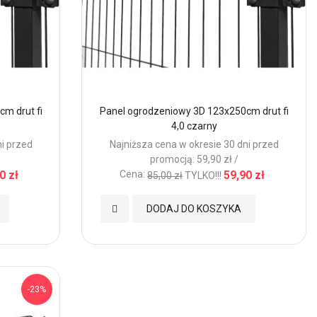
m drut fi
Panel ogrodzeniowy 3D 123x250cm drut fi
4,0 czarny
ni przed
Najniższa cena w okresie 30 dni przed
promocją: 59,90 zł /
0 zł
Cena:
59,90 zł
85,00 zł
TYLKO!!!
Dodaj
DODAJ DO KOSZYKA
do
Ulubionych
-23%