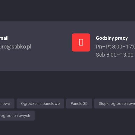
mail
Godziny pracy
uro@sabko.pl
Pn–Pt 8:00–17:
Sob 8:00–13:00
niowe
Ogrodzenia panelowe
Panele 3D
Słupki ogrodzeniow
w ogrodzeniowych