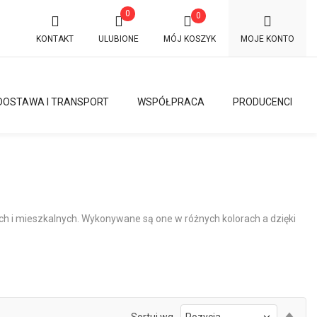
0
0
KONTAKT
ULUBIONE
MÓJ KOSZYK
MOJE KONTO
DOSTAWA I TRANSPORT
WSPÓŁPRACA
PRODUCENCI
ch i mieszkalnych. Wykonywane są one w różnych kolorach a dzięki
Ust
Sortuj wg