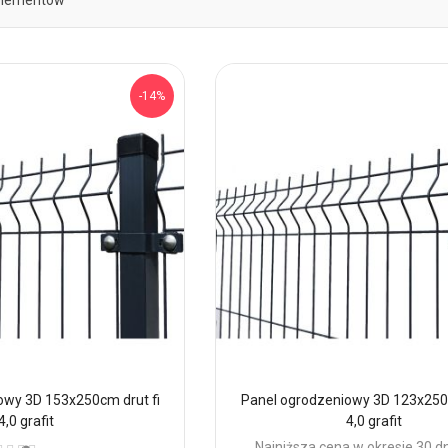
lementów
-14%
owy 3D 153x250cm drut fi
Panel ogrodzeniowy 3D 123x250c
4,0 grafit
4,0 grafit
ena:
Najniższa cena w okresie 30 d