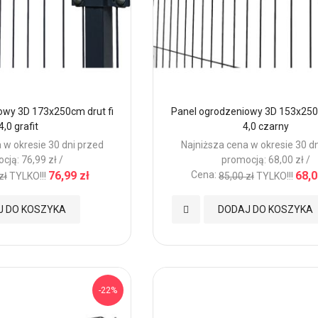
owy 3D 173x250cm drut fi
Panel ogrodzeniowy 3D 153x250c
4,0 grafit
4,0 czarny
 w okresie 30 dni przed
Najniższa cena w okresie 30 d
cją: 76,99 zł /
promocją: 68,00 zł /
76,99 zł
Cena:
68,0
zł
TYLKO!!!
85,00 zł
TYLKO!!!
Dodaj
J DO KOSZYKA
DODAJ DO KOSZYKA
do
Ulubionych
-22%