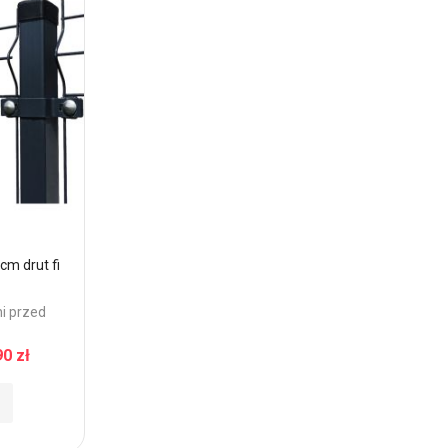
m drut fi
ni przed
90 zł