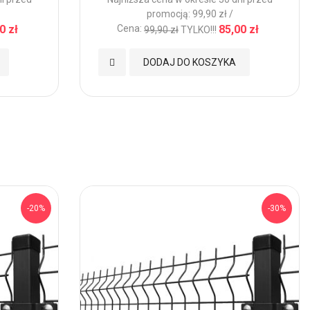
promocją: 99,90 zł /
0 zł
Cena:
85,00 zł
99,90 zł
TYLKO!!!
Dodaj
DODAJ DO KOSZYKA
do
Ulubionych
-20%
-30%