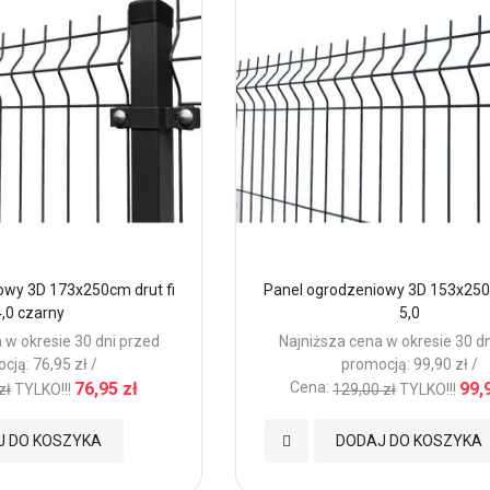
owy 3D 173x250cm drut fi
Panel ogrodzeniowy 3D 153x250c
,0 czarny
5,0
 w okresie 30 dni przed
Najniższa cena w okresie 30 d
cją: 76,95 zł /
promocją: 99,90 zł /
76,95 zł
Cena:
99,
zł
TYLKO!!!
129,00 zł
TYLKO!!!
Dodaj
J DO KOSZYKA
DODAJ DO KOSZYKA
do