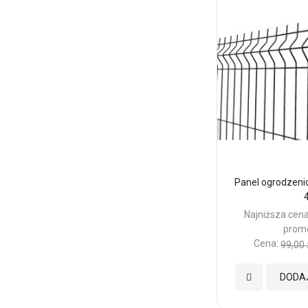
Panel ogrodzeni
4
Najniższa cena
promo
Cena:
99,00 
Dodaj
DODA
do