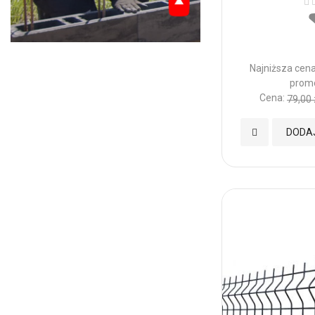
Najniższa cena
promo
Cena:
79,00 
Dodaj
DODA
do
Ulubionych