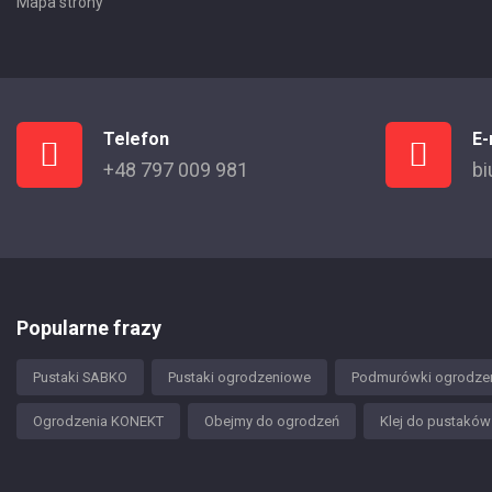
Mapa strony
Telefon
E-
+48 797 009 981
bi
Popularne frazy
Pustaki SABKO
Pustaki ogrodzeniowe
Podmurówki ogrodze
Ogrodzenia KONEKT
Obejmy do ogrodzeń
Klej do pustakó