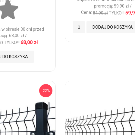
promocją: 59,90 zł /
Cena:
59,9
84,90 zł
TYLKO!!!
Dodaj
DODAJ DO KOSZYKA
 w okresie 30 dni przed
cją: 68,00 zł /
do
68,00 zł
zł
TYLKO!!!
Ulubionych
J DO KOSZYKA
-22%