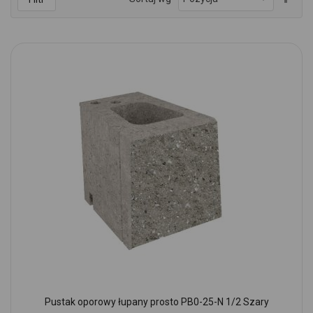
kie
mal
Pustak oporowy łupany prosto PB0-25-N 1/2 Szary