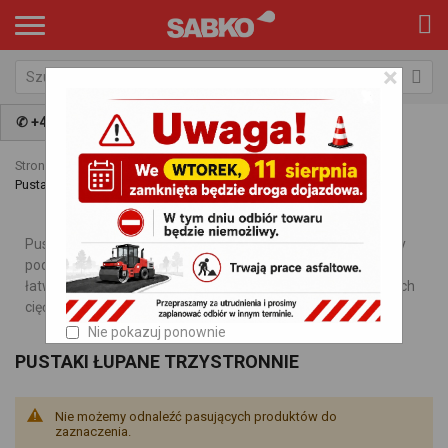
×
✆ +48 797 009 981
Strona główna
Produkty
Ogrodzenia łupane
Pustaki łupane trzystronnie
Pustaki łupane z trzech stron duże to element zakańczający
podmurówkę lub mur ogrodzeniowy. Dzięki tej kształtce w
łatwy sposób wykonamy całe ogrodzenie bez niepotrzebnych
cięć.
Nie pokazuj ponownie
PUSTAKI ŁUPANE TRZYSTRONNIE
Nie możemy odnaleźć pasujących produktów do
zaznaczenia.