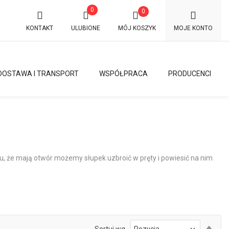
0
0
KONTAKT
ULUBIONE
MÓJ KOSZYK
MOJE KONTO
DOSTAWA I TRANSPORT
WSPÓŁPRACA
PRODUCENCI
 że mają otwór możemy słupek uzbroić w pręty i powiesić na nim
Ust
Sortuj wg