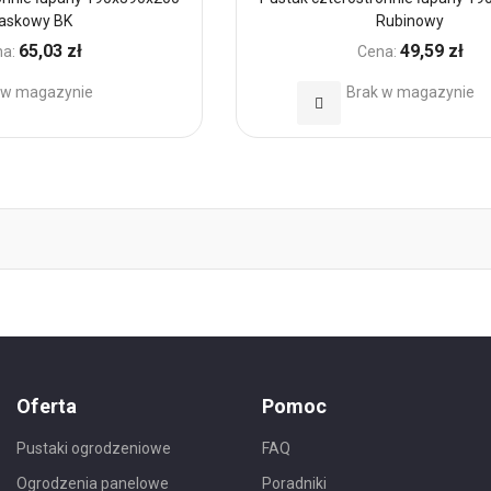
iaskowy BK
Rubinowy
65,03 zł
49,59 zł
a:
Cena:
 w magazynie
Brak w magazynie
Dodaj
do
h
Ulubionych
Oferta
Pomoc
Pustaki ogrodzeniowe
FAQ
Ogrodzenia panelowe
Poradniki