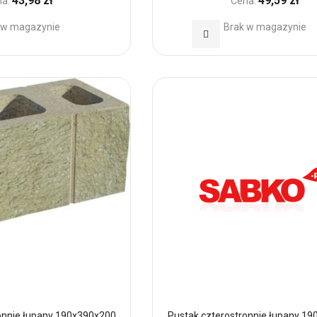
43,98 zł
49,59 zł
a:
Cena:
 w magazynie
Brak w magazynie
Dodaj
do
h
Ulubionych
onnie łupany 190x390x200
Pustak czterostronnie łupany 1