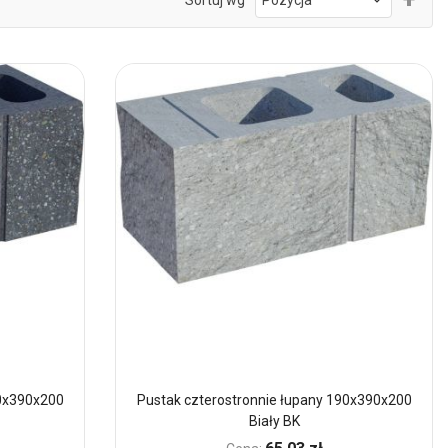
kie
mal
90x390x200
Pustak czterostronnie łupany 190x390x200
Biały BK