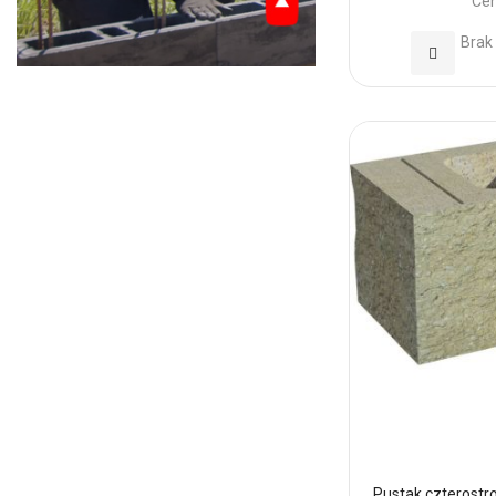
Cen
Brak
Dodaj
do
Ulubionyc
Pustak czterostr