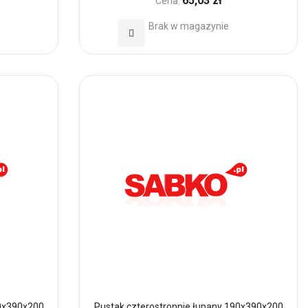
65,03 zł
Cena:
Brak w magazynie
Dodaj
do
Ulubionych
90x390x200
Pustak czterostronnie łupany 190x390x200