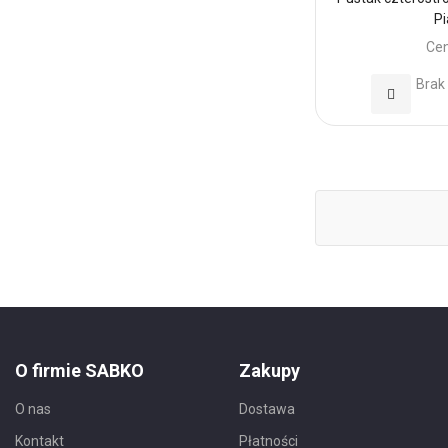
P
Cen
Brak
Dodaj
do
Ulubionyc
O firmie SABKO
Zakupy
O nas
Dostawa
Kontakt
Płatności