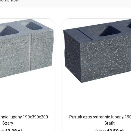
lementów
onnie łupany 190x390x200
Pustak czterostronnie łupany 1
Szary
Grafit