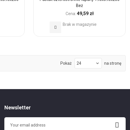
Beż
49,59 zł
Cena:
Brak w magazynie
Dodaj
do
Ulubionych
Pokaż
na stronę
Newsletter