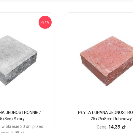
-37%
NA JEDNOSTRONNIE /
PŁYTA ŁUPANA JEDNOSTRON
5x8cm Szary
25x25x8cm Rubinowy
 w okresie 30 dni przed
14,39 zł
Cena:
ocją: 5,99 zł