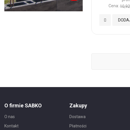
Cena:
10,92
Dodaj
DODA
do
Ulubionych
O firmie SABKO
Zakupy
O nas
Dostawa
Kontakt
Płatności