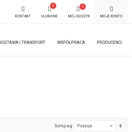
0
0
KONTAKT
ULUBIONE
MÓJ KOSZYK
MOJE KONTO
DOSTAWA I TRANSPORT
WSPÓŁPRACA
PRODUCENCI
Ust
Sortuj wg
kie