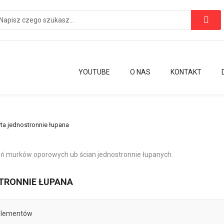
YOUTUBE
O NAS
KONTAKT
yta jednostronnie łupana
eń murków oporowych ub ścian jednostronnie łupanych.
TRONNIE ŁUPANA
lementów