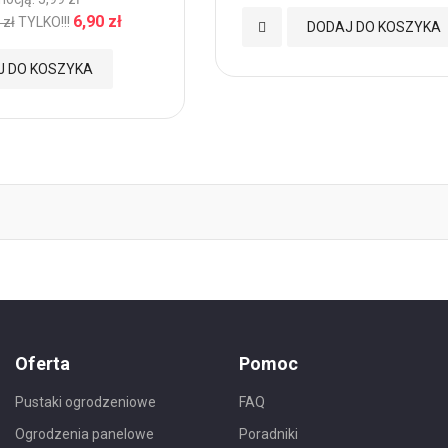
6,90 zł
 zł
TYLKO!!!
Dodaj
DODAJ DO KOSZYKA
do
J DO KOSZYKA
Ulubionych
Oferta
Pomoc
Pustaki ogrodzeniowe
FAQ
Ogrodzenia panelowe
Poradniki