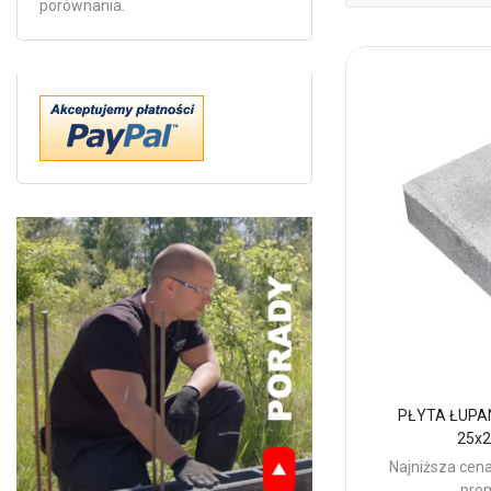
porównania.
PŁYTA ŁUPA
25x2
Najniższa cena
prom