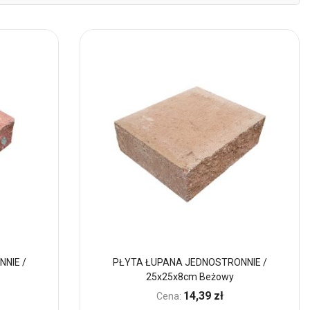
mal
NIE /
PŁYTA ŁUPANA JEDNOSTRONNIE /
25x25x8cm Beżowy
14,39 zł
Cena: