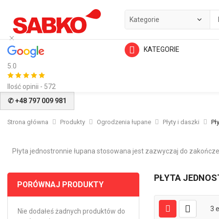
KATEGORIE
5.0
Ilość opinii - 572
✆ +48 797 009 981
Strona główna
Produkty
Ogrodzenia łupane
Płyty i daszki
Pł
Płyta jednostronnie łupana stosowana jest zazwyczaj do zakończ
PŁYTA JEDNOS
PORÓWNAJ PRODUKTY
3
e
Nie dodałeś żadnych produktów do