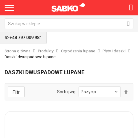
✆ +48 797 009 981
Strona główna
Produkty
Ogrodzenia łupane
Płyty i daszki
Daszki dwuspadowe łupane
DASZKI DWUSPADOWE ŁUPANE
Ust
Sortuj wg
Filtr
kie
mal