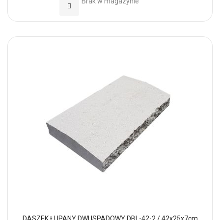
Brak w magazynie
Dodaj do Ulubionych
DASZEK ŁUPANY DWUSPADOWY DBL-42-2 / 42x25x7cm