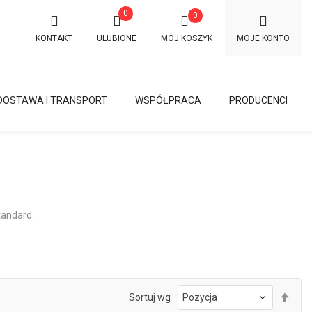
0
0
KONTAKT
ULUBIONE
MÓJ KOSZYK
MOJE KONTO
DOSTAWA I TRANSPORT
WSPÓŁPRACA
PRODUCENCI
tandard.
Ust
Sortuj wg
kie