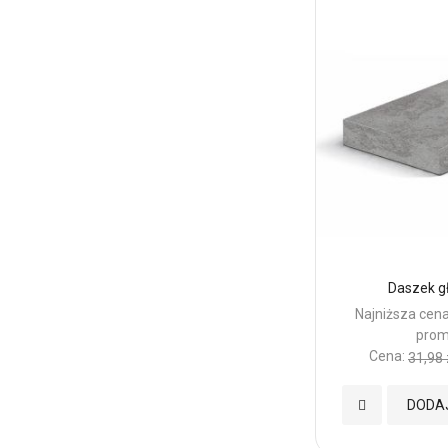
Daszek g
Najniższa cena
prom
Cena:
31,98 
Dodaj
DODA
do