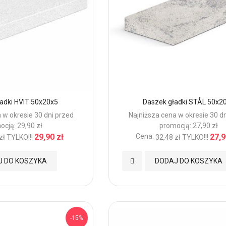
adki HVIT 50x20x5
Daszek gładki STÅL 50x2
 w okresie 30 dni przed
Najniższa cena w okresie 30 d
ocją: 29,90 zł
promocją: 27,90 zł
29,90 zł
Cena:
27,9
zł
TYLKO!!!
32,48 zł
TYLKO!!!
Dodaj
J DO KOSZYKA
DODAJ DO KOSZYKA
do
Ulubionych
-15%