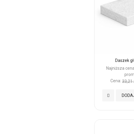
Daszek gł
Najniższa cena
prom
Cena:
33,21 
Dodaj
DODA
do
Ulubionych