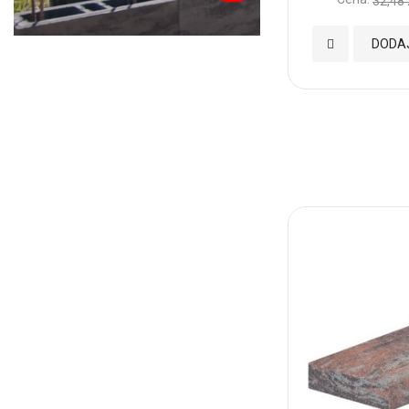
32,48 
Dodaj
DODA
do
Ulubionych