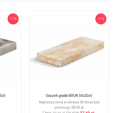
mal
-17%
-17%
20x5
Daszek gładki BRUN 50x20x5
Najniższa cena w okresie 30 dni przed
promocją: 28,90 zł
Cena: