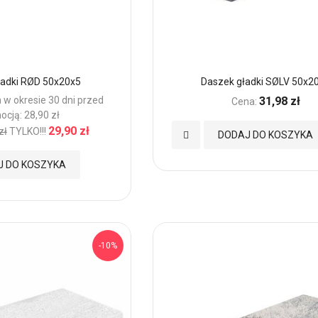
ładki RØD 50x20x5
Daszek gładki SØLV 50x2
 w okresie 30 dni przed
31,98 zł
Cena:
ocją: 28,90 zł
29,90 zł
zł
TYLKO!!!
Dodaj
DODAJ DO KOSZYKA
do
J DO KOSZYKA
Ulubionych
-10%