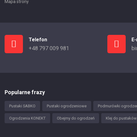
Mapa strony
Telefon
E-
+48 797 009 981
bi
Popularne frazy
Pustaki SABKO
Pustaki ogrodzeniowe
Podmurówki ogrodze
Ogrodzenia KONEKT
Obejmy do ogrodzeń
Klej do pustakó