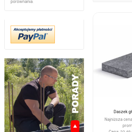
porównania.
Daszek g
Najniższa cena
prom
Cena: