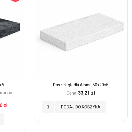
x5
Daszek gładki Alpino 50x20x5
ni przed
33,21 zł
Cena:
0 zł
Dodaj
DODAJ DO KOSZYKA
do
Ulubionych