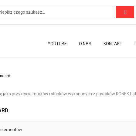
YOUTUBE
O NAS
KONTAKT
andard
się jako przykrycie murków i słupków wykonanych z pustaków KONEKT s
ARD
elementów