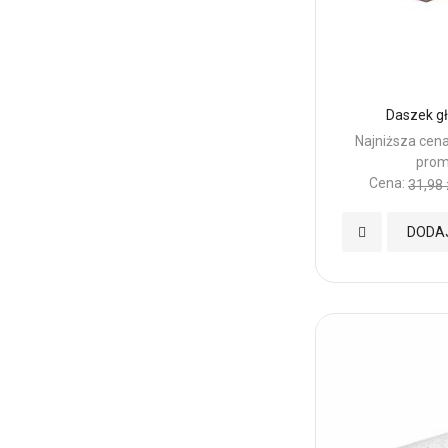
Daszek g
Najniższa cena
prom
Cena:
31,98 
Dodaj
DODA
do
Ulubionych