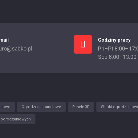
mail
Godziny pracy
uro@sabko.pl
Pn–Pt 8:00–17:
Sob 8:00–13:00
niowe
Ogrodzenia panelowe
Panele 3D
Słupki ogrodzeniow
w ogrodzeniowych