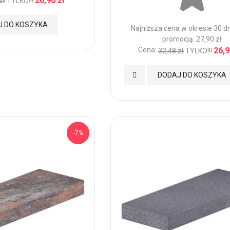
26,90 zł
zł
TYLKO!!!
J DO KOSZYKA
Najniższa cena w okresie 30 d
promocją: 27,90 zł
Cena:
26,9
32,48 zł
TYLKO!!!
Dodaj
DODAJ DO KOSZYKA
do
Ulubionych
-7%