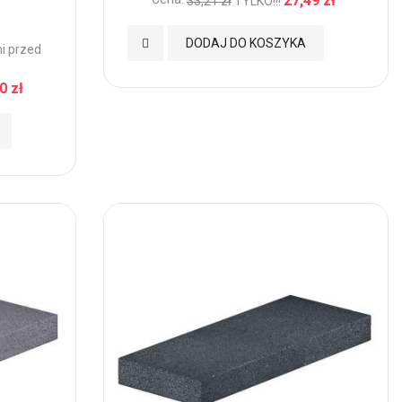
27,49 zł
33,21 zł
TYLKO!!!
Dodaj
DODAJ DO KOSZYKA
ni przed
do
0 zł
Ulubionych