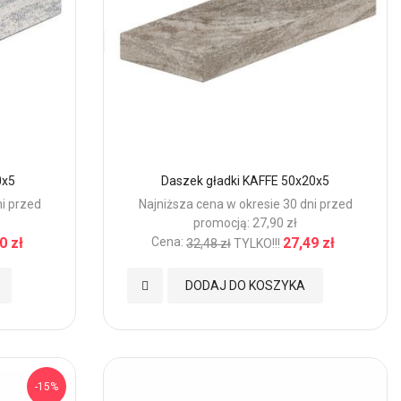
0x5
Daszek gładki KAFFE 50x20x5
ni przed
Najniższa cena w okresie 30 dni przed
promocją: 27,90 zł
0 zł
Cena:
27,49 zł
32,48 zł
TYLKO!!!
Dodaj
DODAJ DO KOSZYKA
do
Ulubionych
-15%