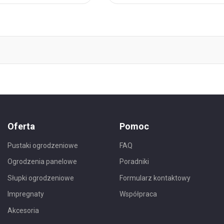
Ulubionych
Oferta
Pomoc
Pustaki ogrodzeniowe
FAQ
Ogrodzenia panelowe
Poradniki
Słupki ogrodzeniowe
Formularz kontaktowy
Impregnaty
Współpraca
Akcesoria