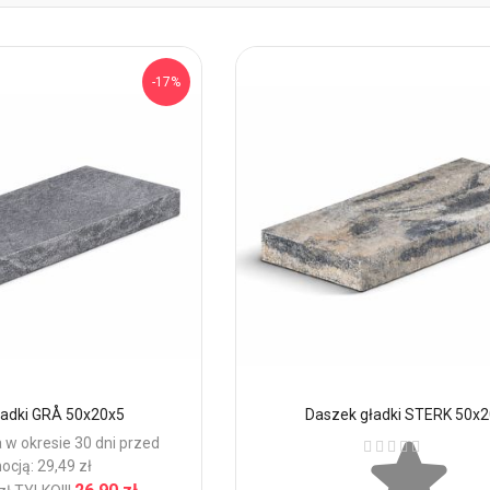
-17%
ładki GRÅ 50x20x5
Daszek gładki STERK 50x
Ocena:
 w okresie 30 dni przed
ocją: 29,49 zł