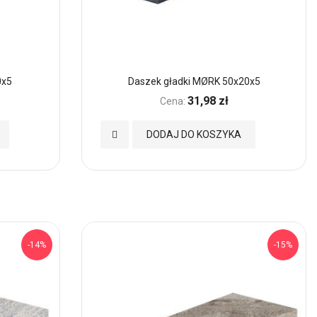
0x5
Daszek gładki MØRK 50x20x5
31,98 zł
Cena:
Dodaj
DODAJ DO KOSZYKA
do
Ulubionych
-14%
-15%