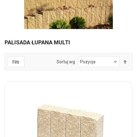
PALISADA ŁUPANA MULTI
Ust
Sortuj wg
Filtr
kie
mal