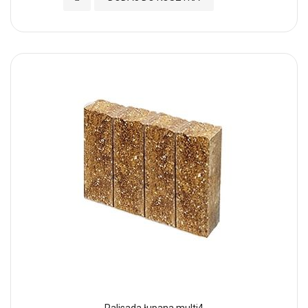
Palisada łupana multi4