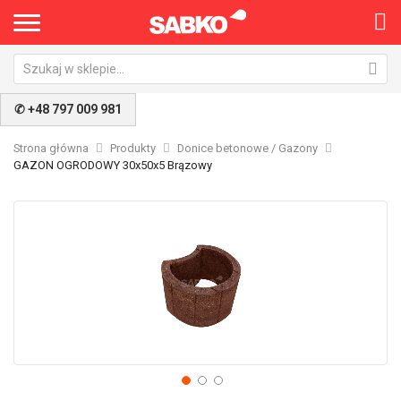
×
✆ +48 797 009 981
Strona główna
Produkty
Donice betonowe / Gazony
GAZON OGRODOWY 30x50x5 Brązowy
Przejdź
Pr
na
na
koniec
po
galerii
ga
Nie pokazuj ponownie