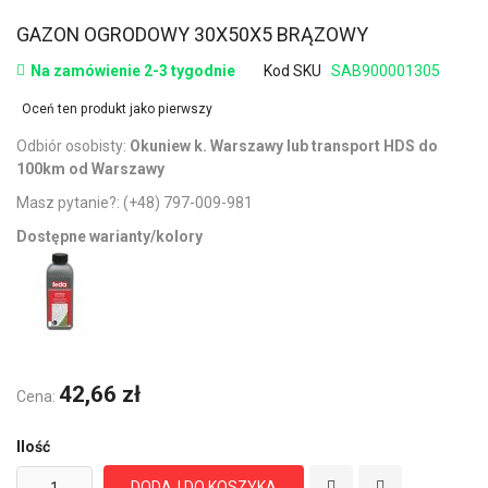
GAZON OGRODOWY 30X50X5 BRĄZOWY
Na zamówienie 2-3 tygodnie
Kod SKU
SAB900001305
Oceń ten produkt jako pierwszy
Odbiór osobisty:
Okuniew k. Warszawy lub transport HDS do
100km od Warszawy
Masz pytanie?:
(+48) 797-009-981
Dostępne warianty/kolory
42,66 zł
Cena:
Ilość
DODAJ DO KOSZYKA