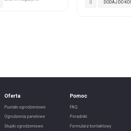
daj
Dodaj
DODAJ DO KO
o
do
ubionych
Ulubionych
Oferta
Pomoc
Pustaki ogrodzeniowe
FAQ
Ogrodzenia panelowe
Poradniki
Słupki ogrodzeniowe
Formularz kontaktowy