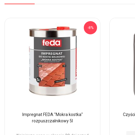
-8%
Impregnat FEDA "Mokra kostka"
Czyści
rozpuszczalnikowy 5l