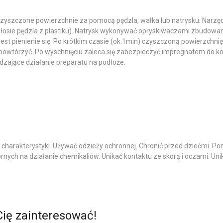
czyszczone powierzchnie za pomocą pędzla, wałka lub natrysku. Narz
osie pędzla z plastiku). Natrysk wykonywać opryskiwaczami zbudowan
st pienienie się. Po krótkim czasie (ok.1min) czyszczoną powierzchnię
y powtórzyć. Po wyschnięciu zaleca się zabezpieczyć impregnatem do ko
dzające działanie preparatu na podłoże.
charakterystyki. Używać odzieży ochronnej. Chronić przed dziećmi. P
ych na działanie chemikaliów. Unikać kontaktu ze skorą i oczami. Un
Cię zainteresować!