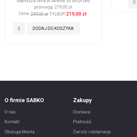
Najniższa cena w okresie 30 dni przed
Do
promocją: 219,00 zł
Cena:
219,00 zł
239,00 zł
TYLKO!!!
d
Ul
Dodaj
DODAJ DO KOSZYKA
do
Ulubionych
O firmie SABKO
Zakupy
O nas
Dostawa
Kontakt
Płatności
Obsługa klienta
Zwroty i reklamacje