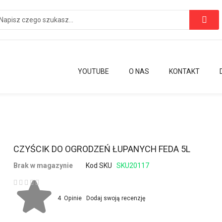
YOUTUBE
O NAS
KONTAKT
Przejdź
CZYŚCIK DO OGRODZEŃ ŁUPANYCH FEDA 5L
na
Brak w magazynie
Kod SKU
SKU20117
początek
galerii
Ocena:
4
Opinie
Dodaj swoją recenzję