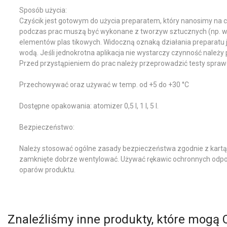
Sposób użycia:
Czyścik jest gotowym do użycia preparatem, który nanosimy na 
podczas prac muszą być wykonane z tworzyw sztucznych (np. wł
elementów plas tikowych. Widoczną oznaką działania preparatu je
wodą. Jeśli jednokrotna aplikacja nie wystarczy czynność należ
Przed przystąpieniem do prac należy przeprowadzić testy spraw
Przechowywać oraz używać w temp. od +5 do +30 °C
Dostępne opakowania: atomizer 0,5 l, 1 l, 5 l.
Bezpieczeństwo:
Należy stosować ogólne zasady bezpieczeństwa zgodnie z kartą 
zamknięte dobrze wentylować. Używać rękawic ochronnych odporn
oparów produktu.
Znaleźliśmy inne produkty, które mogą 