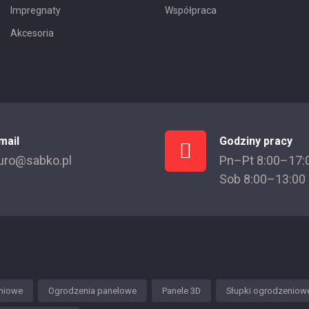
Impregnaty
Współpraca
Akcesoria
mail
Godziny pracy
uro@sabko.pl
Pn–Pt 8:00–17:
Sob 8:00–13:00
niowe
Ogrodzenia panelowe
Panele 3D
Słupki ogrodzeniow