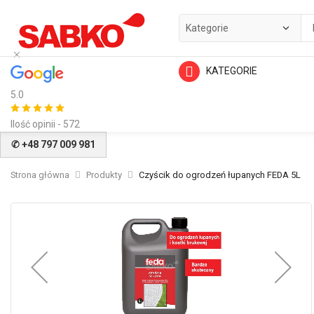
KATEGORIE
5.0
Ilość opinii - 572
✆ +48 797 009 981
Strona główna
Produkty
Czyścik do ogrodzeń łupanych FEDA 5L
Przejdź
na
koniec
galerii