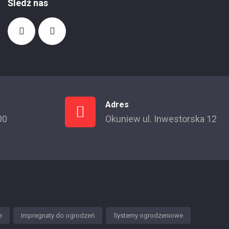
Śledź nas
Adres
00
Okuniew ul. Inwestorska 12
e
Impregnaty do ogrodzeń
Systemy ogrodzeniowe