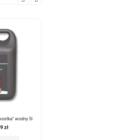
kostka" wodny 5l
Impregnat do ogrodzeń betonowych FE
"INTENSYWNY KOLOR" wodny
9 zł
Ocena: