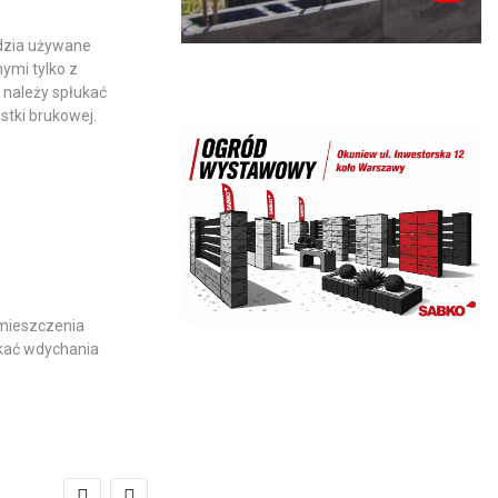
ędzia używane
ymi tylko z
 należy spłukać
stki brukowej.
omieszczenia
ikać wdychania