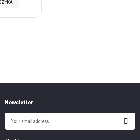
SZYKA
159,99 zł
Cena:
Brak w magazynie
Dodaj
do
Ulubionych
Newsletter