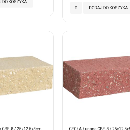
J DO KOSZYKA
Dodaj
DODAJ DO KOSZYKA
do
Ulubionych
 CBE-8 / 25x12,5x8cm
CEGŁA Łupana CBE-8 / 25x12,5x