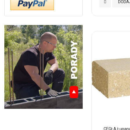
Dodaj
DODA
do
Ulubionych
CEGŁA Łupana