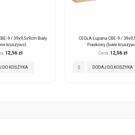
BE-9 / 39x9,5x9cm Biały
CEGŁA Łupana CBE-9 / 39x9
mne kruszywo)
Piaskowy (białe kruszyw
12,56 zł
12,56 zł
a:
Cena:
Dodaj
J DO KOSZYKA
DODAJ DO KOSZYKA
do
Ulubionych