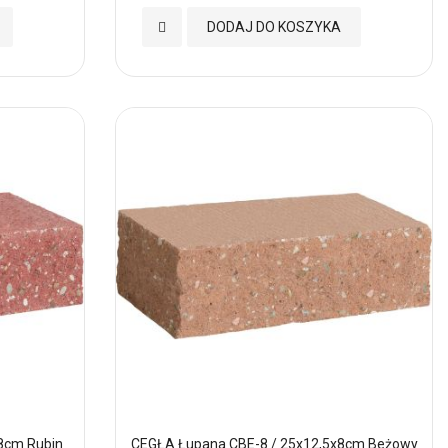
Dodaj
DODAJ DO KOSZYKA
do
Ulubionych
8cm Rubin
CEGŁA Łupana CBE-8 / 25x12,5x8cm Beżowy