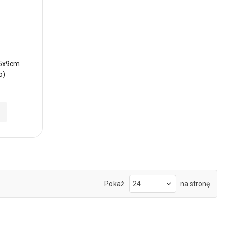
,5x9cm
o)
Pokaż
na stronę