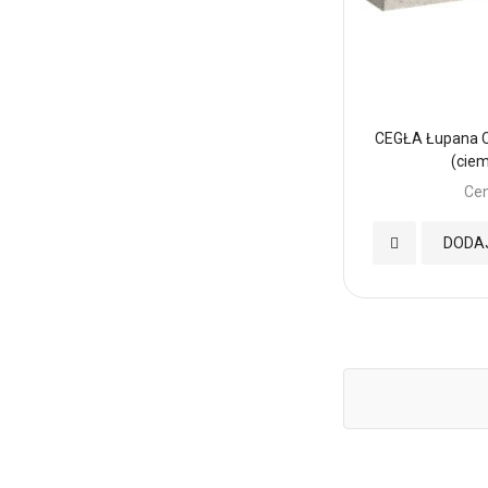
CEGŁA Łupana C
(cie
Cen
Dodaj
DODA
do
Ulubionych