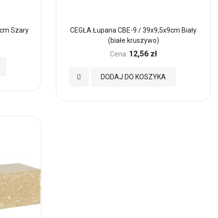
9cm Szary
CEGŁA Łupana CBE-9 / 39x9,5x9cm Biały
(białe kruszywo)
12,56 zł
Cena:
Dodaj
DODAJ DO KOSZYKA
do
Ulubionych