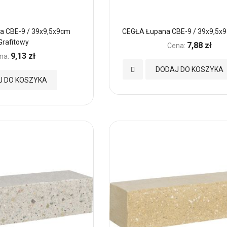
a CBE-9 / 39x9,5x9cm
CEGŁA Łupana CBE-9 / 39x9,5x
Grafitowy
7,88 zł
Cena:
9,13 zł
na:
Dodaj
DODAJ DO KOSZYKA
J DO KOSZYKA
do
Ulubionych