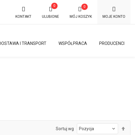
0
0
KONTAKT
ULUBIONE
MÓJ KOSZYK
MOJE KONTO
DOSTAWA I TRANSPORT
WSPÓŁPRACA
PRODUCENCI
Ust
Sortuj wg
kie