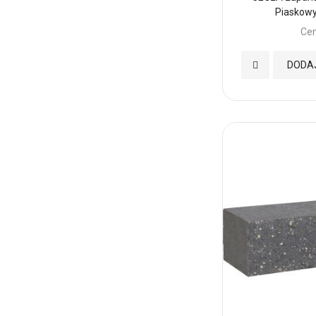
Piaskowy
Cen
Dodaj
DODA
do
Ulubionych