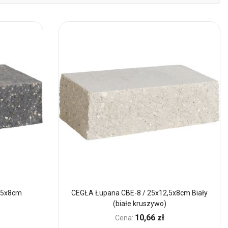
mal
,5x8cm
CEGŁA Łupana CBE-8 / 25x12,5x8cm Biały
(białe kruszywo)
10,66 zł
Cena: