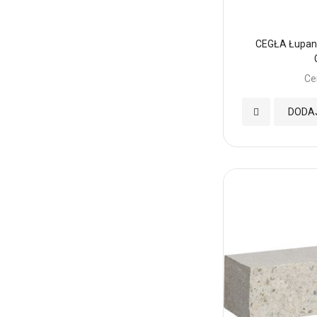
CEGŁA Łupan
Ce
Dodaj
DODA
do
Ulubionych