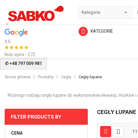
KATEGORIE
5.0
Ilość opinii - 572
✆ +48 797 009 981
Strona główna
Produkty
Cegły
Cegły łupane
Różnego rodzaju cegły łupane do wykonywania elewacji, murków i
CEGŁY ŁUPANE
FILTER PRODUCTS BY
11
CENA