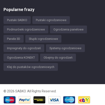
Popularne frazy
Pustaki SABKO
Pustaki ogrodzeniowe
Podmurówki ogrodzeniowe
Ogrodzenia panelowe
Panele 3D
Słupki ogrodzeniowe
Impregnaty do ogrodzeń
Systemy ogrodzeniowe
Ogrodzenia KONEKT
Obejmy do ogrodzeń
Klej do pustaków ogrodzeniowych
© 2026 SABKO. All Rights Reserved.