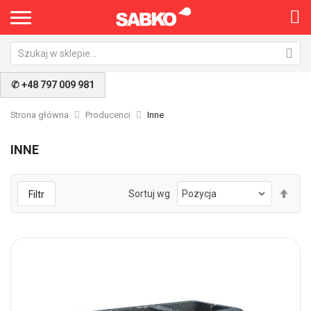
✆ +48 797 009 981
Strona główna
Producenci
Inne
INNE
Ust
Sortuj wg
Filtr
kie
mal