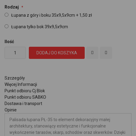
Rodzaj
Łupana z góry i boku 35x9,5x9cm
+
1,50 zł
Łupana tylko bok 39x9,5x9cm
Ilość
DODAJ DO KOSZYKA
Szczegóły
Więcej Informacji
Punkt odbioru Cj Blok
Punkt odbioru SABKO
Dostawa i transport
Opinie
Palisada łupana PŁ-35 to element dekoracyjny małej
architektury, stanowiący estetyczne i funkcjonalne
wykończenie tarasów, skarp, schodów oraz skwerków. Dzięki