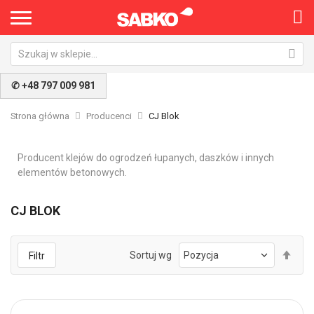
✆ +48 797 009 981
Strona główna
Producenci
CJ Blok
Producent klejów do ogrodzeń łupanych, daszków i innych
elementów betonowych.
CJ BLOK
Ust
Sortuj wg
Filtr
kie
mal