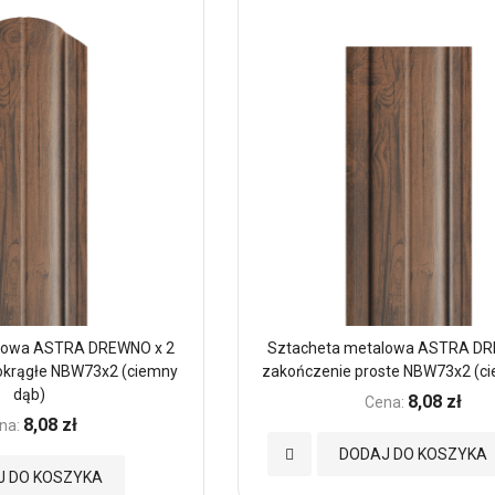
lowa ASTRA DREWNO x 2
Sztacheta metalowa ASTRA DR
okrągłe NBW73x2 (ciemny
zakończenie proste NBW73x2 (c
dąb)
8,08 zł
Cena:
8,08 zł
na:
Dodaj
DODAJ DO KOSZYKA
J DO KOSZYKA