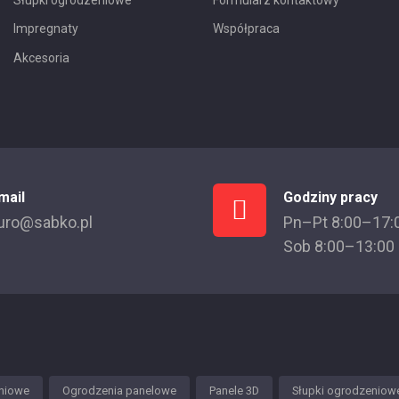
Impregnaty
Współpraca
Akcesoria
mail
Godziny pracy
uro@sabko.pl
Pn–Pt 8:00–17:
Sob 8:00–13:00
niowe
Ogrodzenia panelowe
Panele 3D
Słupki ogrodzeniow