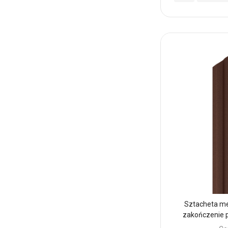
do
Ulubionych
Sztacheta m
zakończenie 