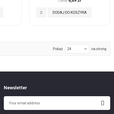
6,69 zł
Cena:
Dodaj
DODAJ DO KOSZYKA
do
Ulubionych
Pokaż
na stronę
Newsletter