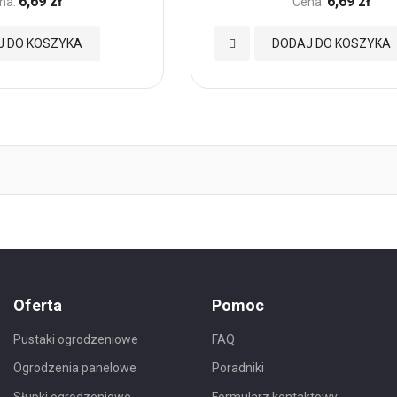
6,69 zł
6,69 zł
na:
Cena:
Dodaj
J DO KOSZYKA
DODAJ DO KOSZYKA
do
Ulubionych
Oferta
Pomoc
Pustaki ogrodzeniowe
FAQ
Ogrodzenia panelowe
Poradniki
Słupki ogrodzeniowe
Formularz kontaktowy