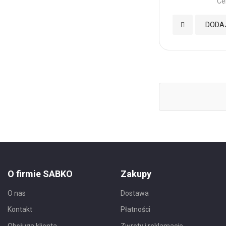
Ce
Dodaj
DODA
do
Ulubionych
O firmie SABKO
Zakupy
O nas
Dostawa
Kontakt
Płatności
Obsługa klienta
Zwroty i reklamacje