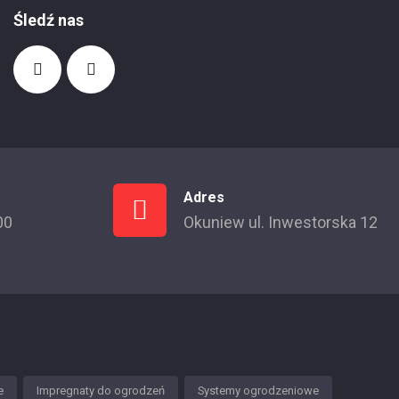
Śledź nas
Adres
00
Okuniew ul. Inwestorska 12
e
Impregnaty do ogrodzeń
Systemy ogrodzeniowe