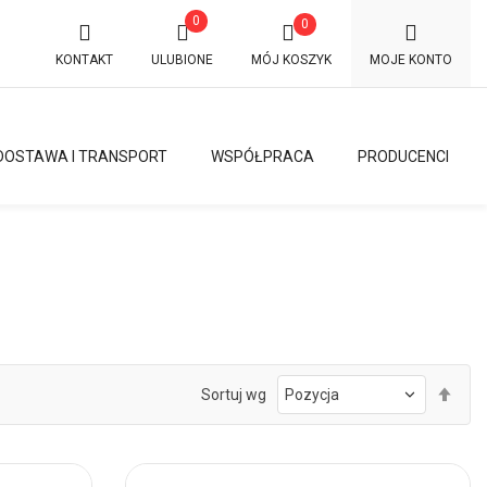
0
0
KONTAKT
ULUBIONE
MÓJ KOSZYK
MOJE KONTO
DOSTAWA I TRANSPORT
WSPÓŁPRACA
PRODUCENCI
Ust
Sortuj wg
kie
mal