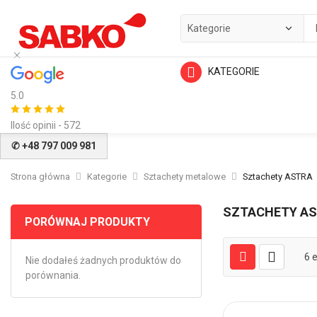
KATEGORIE
5.0
Ilość opinii - 572
✆ +48 797 009 981
Strona główna
Kategorie
Sztachety metalowe
Sztachety ASTRA
SZTACHETY A
PORÓWNAJ PRODUKTY
6
e
Nie dodałeś żadnych produktów do
porównania.