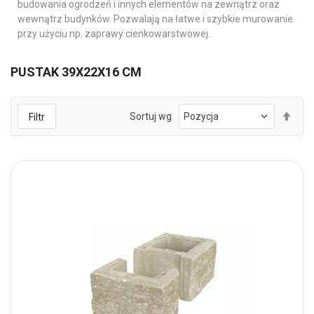
budowania ogrodzeń i innych elementów na zewnątrz oraz
wewnątrz budynków. Pozwalają na łatwe i szybkie murowanie
przy użyciu np. zaprawy cienkowarstwowej.
PUSTAK 39X22X16 CM
Ust
Sortuj wg
Filtr
kie
mal