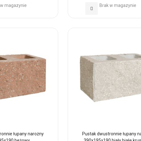
 w magazynie
Brak w magazynie
Dodaj
do
h
Ulubionych
ronnie łupany narożny
Pustak dwustronnie łupany n
95x190 beżowy
390x195x190 biały białe kr