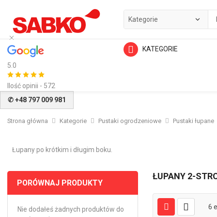
KATEGORIE
5.0
Ilość opinii - 572
✆ +48 797 009 981
Strona główna
Kategorie
Pustaki ogrodzeniowe
Pustaki łupane
Łupany po krótkim i długim boku.
ŁUPANY 2-STR
PORÓWNAJ PRODUKTY
6
e
Nie dodałeś żadnych produktów do