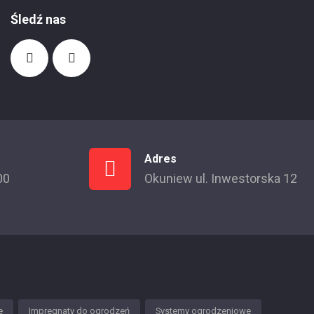
Śledź nas
Adres
00
Okuniew ul. Inwestorska 12
e
Impregnaty do ogrodzeń
Systemy ogrodzeniowe