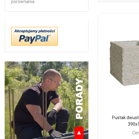
porównania.
Pustak dwust
390x
Cen