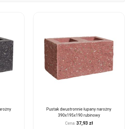
mal
arożny
Pustak dwustronnie łupany narożny
390x195x190 rubinowy
37,93 zł
Cena: