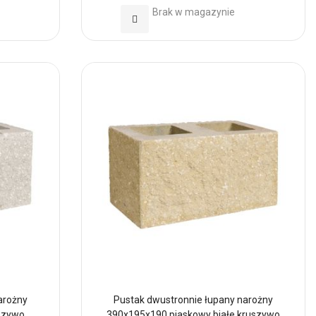
Brak w magazynie
Dodaj
do
Ulubionych
arożny
Pustak dwustronnie łupany narożny
uszywo
390x195x190 piaskowy białe kruszywo