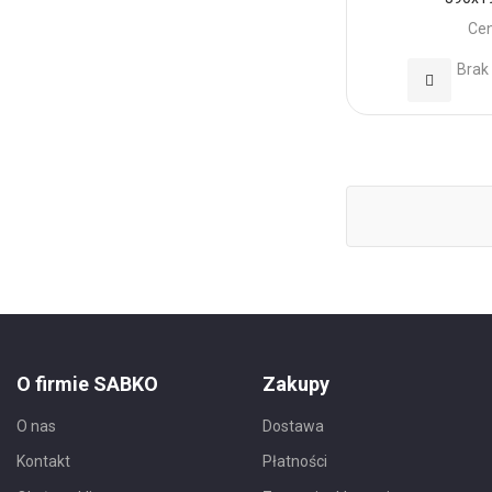
Cen
Brak
Dodaj
do
Ulubionyc
O firmie SABKO
Zakupy
O nas
Dostawa
Kontakt
Płatności