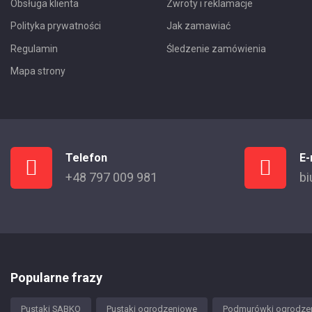
Obsługa klienta
Zwroty i reklamacje
Polityka prywatności
Jak zamawiać
Regulamin
Śledzenie zamówienia
Mapa strony
Telefon
E-
+48 797 009 981
bi
Popularne frazy
Pustaki SABKO
Pustaki ogrodzeniowe
Podmurówki ogrodze