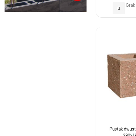
Brak
Dodaj
do
Ulubionyc
Pustak dwust
390x1