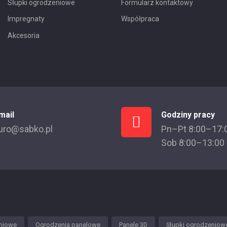
Słupki ogrodzeniowe
Formularz kontaktowy
Impregnaty
Współpraca
Akcesoria
mail
Godziny pracy
uro@sabko.pl
Pn–Pt 8:00–17:
Sob 8:00–13:00
niowe
Ogrodzenia panelowe
Panele 3D
Słupki ogrodzeniow