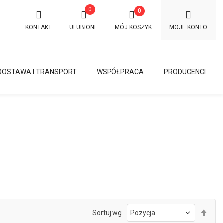
0
0
KONTAKT
ULUBIONE
MÓJ KOSZYK
MOJE KONTO
DOSTAWA I TRANSPORT
WSPÓŁPRACA
PRODUCENCI
Ust
Sortuj wg
kie