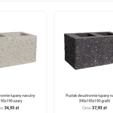
ronnie łupany narożny
Pustak dwustronnie łupany n
195x190 szary
390x195x190 grafit
34,93 zł
37,93 zł
a:
Cena: