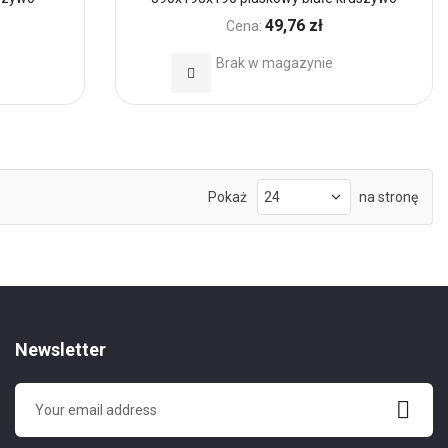
49,76 zł
Cena:
Brak w magazynie
Dodaj
do
Ulubionych
Pokaż
na stronę
Newsletter