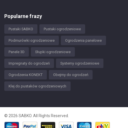
Popularne frazy
Pustaki SABKO
Pustaki ogrodzeniowe
Podmurówki ogrodzeniowe
Ogrodzenia panelowe
Panele 3D
Słupki ogrodzeniowe
Impregnaty do ogrodzeń
Systemy ogrodzeniowe
Ogrodzenia KONEKT
Obejmy do ogrodzeń
Klej do pustaków ogrodzeniowych
© 2026 SABKO. All Rights Reserved.