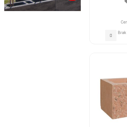
Cen
Brak
Dodaj
do
Ulubionyc