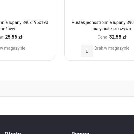
onnie łupany 390x195x190
Pustak jednostronnie łupany 39
beżowy
biały białe kruszywo
25,56 zł
32,58 zł
a:
Cena:
 w magazynie
Brak w magazynie
Dodaj
do
h
Ulubionych
Oferta
Pomoc