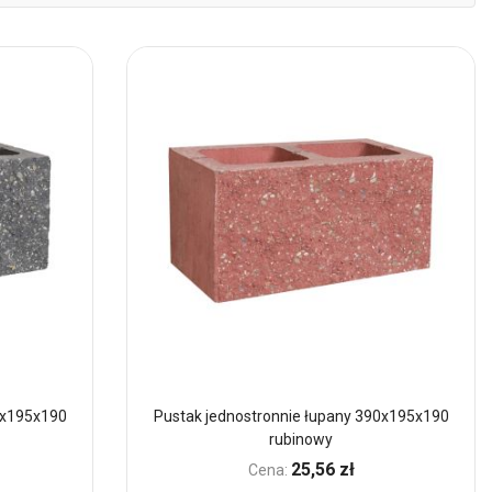
mal
0x195x190
Pustak jednostronnie łupany 390x195x190
rubinowy
25,56 zł
Cena: