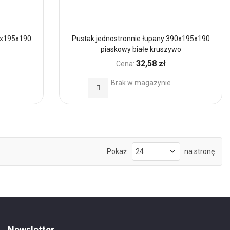
0x195x190
Pustak jednostronnie łupany 390x195x190
piaskowy białe kruszywo
32,58 zł
Cena:
Brak w magazynie
Dodaj
do
Ulubionych
Pokaż
na stronę
Newsletter