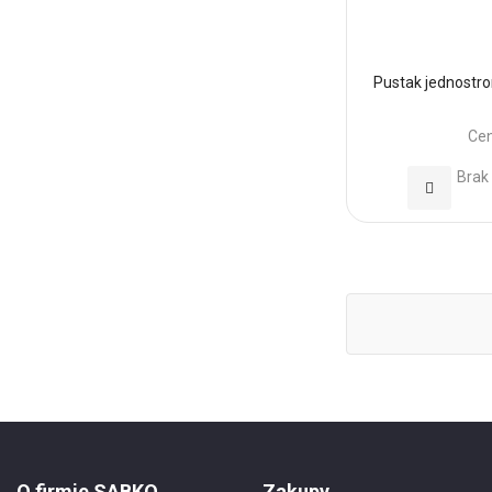
Pustak jednostr
Cen
Brak
Dodaj
do
Ulubionyc
O firmie SABKO
Zakupy