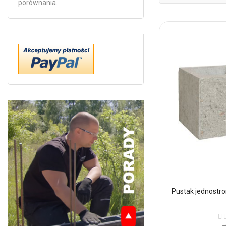
porównania.
Pustak jednostr
Oc