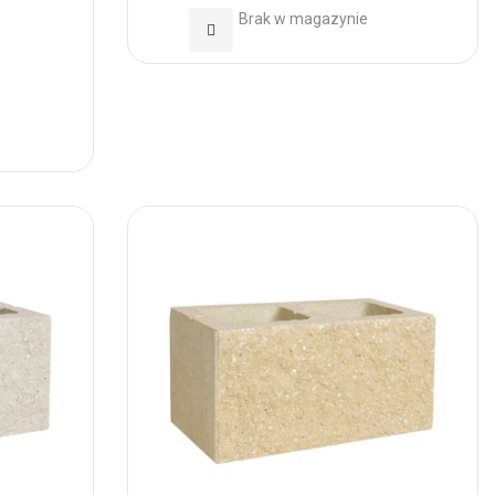
Brak w magazynie
Dodaj
do
Ulubionych