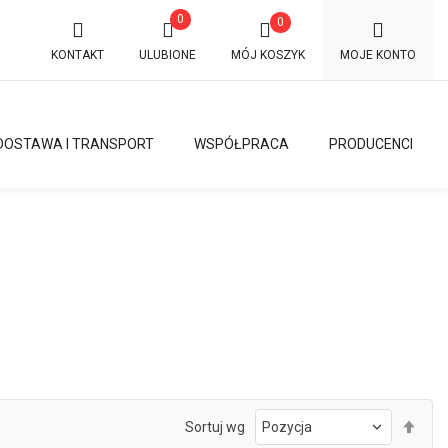
0
0
KONTAKT
ULUBIONE
MÓJ KOSZYK
MOJE KONTO
DOSTAWA I TRANSPORT
WSPÓŁPRACA
PRODUCENCI
Ust
Sortuj wg
kie