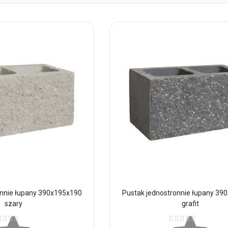
onnie łupany 390x195x190
Pustak jednostronnie łupany 39
szary
grafit
ena:
Ocena: