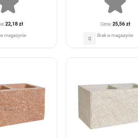
22,18 zł
25,56 zł
a:
Cena:
 w magazynie
Brak w magazynie
Dodaj
do
h
Ulubionych